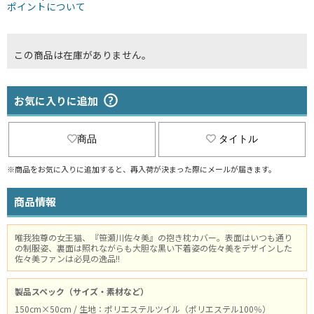
ポイントについて
この商品は在庫がありません。
お気に入りに追加
商品
タイトル
※商品をお気に入りに追加すると、再入荷が決まった際にメールが届きます。
商品情報
唯我独尊の女王猫、『笹瀬川佐々美』の抱き枕カバー。表面はいつも通り
の制服姿、裏面は照れながらも大胆な黒い下着姿の佐々美をデザインした
佐々美ファンは必見の逸品!!
製品スペック（サイズ・素材など）
150cm×50cm / 生地：ポリエステルツイル（ポリエステル100％）