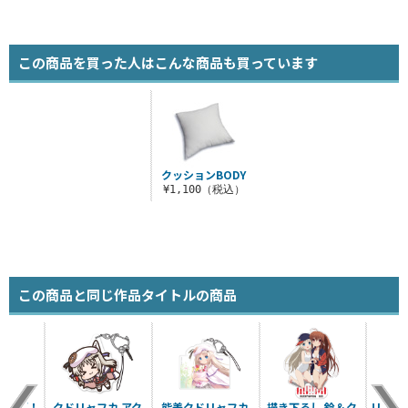
この商品を買った人はこんな商品も買っています
クッションBODY
¥1,100（税込）
この商品と同じ作品タイトルの商品
ターズ！
クドリャフカ アク
能美クドリャフカ
描き下ろし 鈴＆ク
リトル