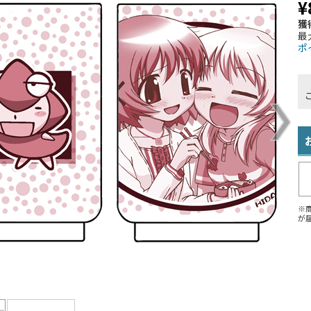
¥
獲
最
ポ
※
が