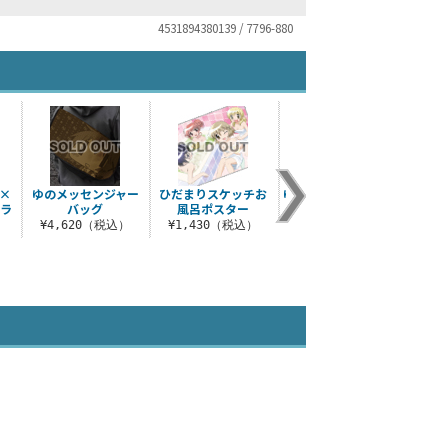
4531894380139 / 7796-880
×
ゆのメッセンジャー
ひだまりスケッチお
ゆのカレッジTシャツ
宮子カ
トラ
バッグ
風呂ポスター
¥3,190（税込）
¥3
¥4,620（税込）
¥1,430（税込）