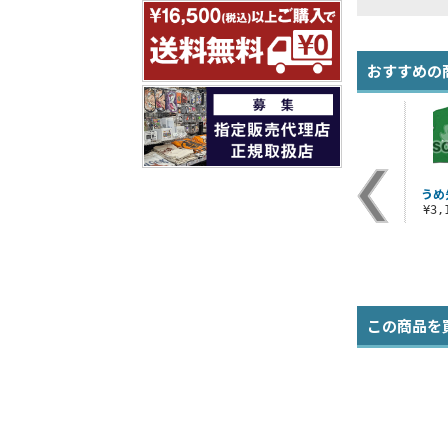
おすすめの
×
ひだまりスケッチフ
宮子オールプリントT
宮子Ｔシャツ
うめ
ラ
タつきマグカップ
シャツ
¥3,190（税込）
¥3
¥1,100（税込）
¥3,190（税込）
この商品を