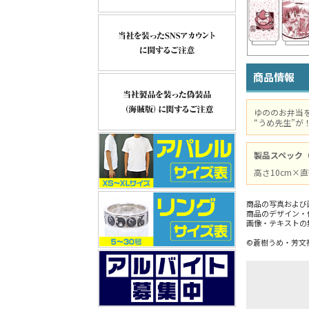
商品情報
ゆののお弁当
“うめ先生”
製品スペック
高さ10cm×直
商品の写真および
商品のデザイン・
画像・テキストの
©蒼樹うめ・芳文