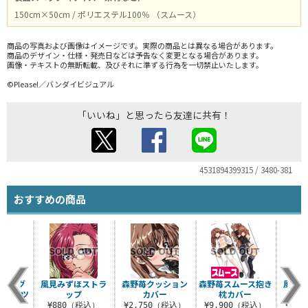
150cm×50cm / ポリエステル100％ （スムース）
商品の写真および画像はイメージです。実際の商品とは異なる場合があります。
商品のデザイン・仕様・発売日などは予告なく変更となる場合があります。
画像・テキストの無断転載、及びそれに準ずる行為を一切禁止いたします。
©Please!／バンダイビジュアル
「いいね」と思ったら友達に共有！
4531894399315 / 3480-381
おすすめの商品
ほフルグ
風見みずほストラ
森野苺クッション
森野苺スムース抱き
風見
Tシャツ
ップ
カバー
枕カバー
ョ
（税込）
¥880（税込）
¥2,750（税込）
¥9,900（税込）
¥2,