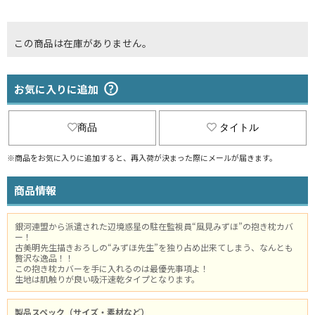
この商品は在庫がありません。
お気に入りに追加
商品
タイトル
※商品をお気に入りに追加すると、再入荷が決まった際にメールが届きます。
商品情報
銀河連盟から派遣された辺境惑星の駐在監視員“風見みずほ”の抱き枕カバ
ー！
古美明先生描きおろしの“みずほ先生”を独り占め出来てしまう、なんとも
贅沢な逸品！！
この抱き枕カバーを手に入れるのは最優先事項よ！
生地は肌触りが良い吸汗速乾タイプとなります。
製品スペック（サイズ・素材など）