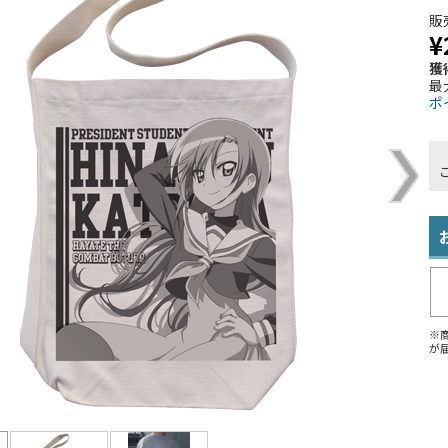
販
¥
獲
最
ポ
※
が