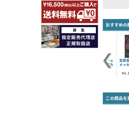
おすすめの
ト
桂ヒナギクTシャツ
ヒナギク ビューティ
ヒナギクキュンキュ
生徒
フルTシャツ
ンスムース抱き枕カ
メッ
¥3,190（税込）
バー
¥3,190（税込）
¥9,900（税込）
¥4
この商品を