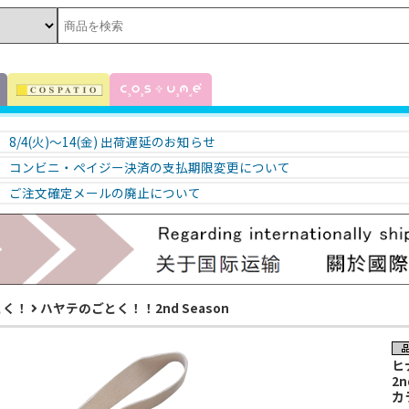
8/4(火)～14(金) 出荷遅延のお知らせ
コンビニ・ペイジー決済の支払期限変更について
ご注文確定メールの廃止について
とく！
ハヤテのごとく！！2nd Season
ヒ
2n
カ