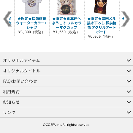
翆荘 メ
★限定★松前緒花
★限定★喜翆荘へ
★限定★岸田メル
★限定
ナ 限定
ウォーターカラーT
ようこそ フルカラ
描き下ろし 松前緒
タル
er.
シャツ
ーマグカップ
花 アクリルアート
¥1,
ボード
（税込）
¥3,300（税込）
¥1,650（税込）
¥6,050（税込）
オリジナルアイテム
つままれ
つかまれ
ピョコッテ
オリジナルタイトル
アイテムヤ
ミスカトニック大學購買部
FAQ/お問い合わせ
FAQ
お問い合わせ
利用規約
会員規約・ポイント規約
特定商取引法に関する表示
プライバシーポリシー
お知らせ
店舗情報
採用情報
発売日変更のお知らせ
販売代理店・取扱店募集
海外のご案内（English）
リンク
コスパグループ
ジーストア・ドット・コム
©COSPA inc. All rights reserved.