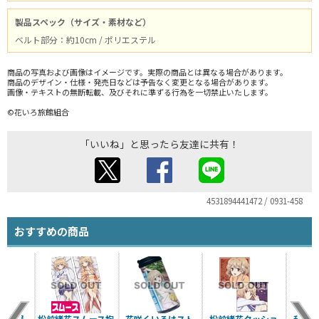
製品スペック（サイズ・素材など）
ベルト部分：約10cm / ポリエステル
商品の写真および画像はイメージです。実際の商品とは異なる場合があります。
商品のデザイン・仕様・発売日などは予告なく変更となる場合があります。
画像・テキストの無断転載、及びそれに準ずる行為を一切禁止いたします。
©花いろ旅館組合
「いいね」と思ったら友達に共有！
4531894441472 / 0931-458
おすすめの商品
部式服
松前緒花スムース抱
花咲くいろはスト
松前緒花クッショ
和倉結