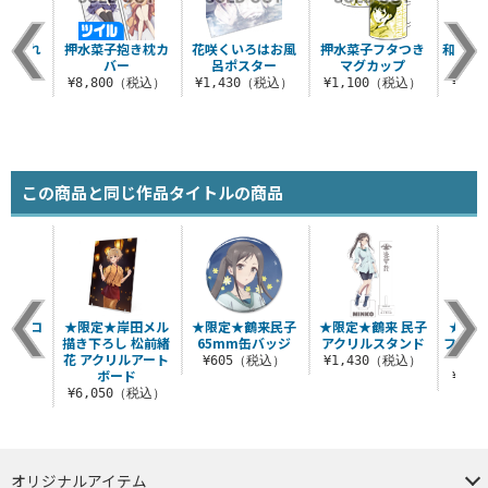
つままれ
押水菜子抱き枕カ
花咲くいろはお風
押水菜子フタつき
和倉結
ルダー
バー
呂ポスター
マグカップ
き
税込）
¥8,800（税込）
¥1,430（税込）
¥1,100（税込）
¥9,
この商品と同じ作品タイトルの商品
翆荘 コ
★限定★岸田メル
★限定★鶴来民子
★限定★鶴来 民子
★限定
ケット
描き下ろし 松前緒
65mm缶バッジ
アクリルスタンド
フルグ
花 アクリルアート
（税込）
¥605（税込）
¥1,430（税込）
ボード
¥6,
¥6,050（税込）
オリジナルアイテム