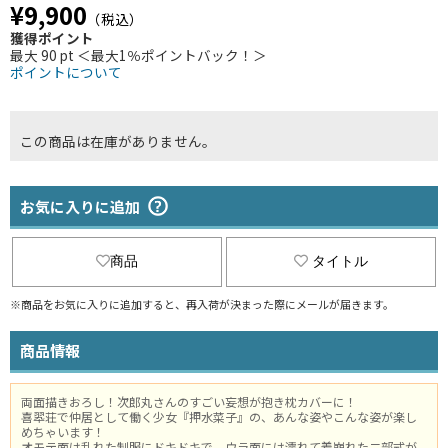
¥9,900
（税込）
獲得ポイント
最大 90 pt ＜最大1％ポイントバック！＞
ポイントについて
この商品は在庫がありません。
お気に入りに追加
商品
タイトル
※商品をお気に入りに追加すると、再入荷が決まった際にメールが届きます。
商品情報
両面描きおろし！次郎丸さんのすごい妄想が抱き枕カバーに！
喜翆荘で仲居として働く少女『押水菜子』の、あんな姿やこんな姿が楽し
めちゃいます！
オモテ面は乱れた制服にドキドキで、ウラ面には濡れて着崩れた二部式が