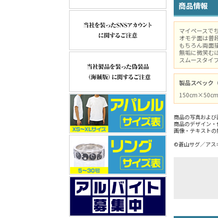
商品情報
マイペースで
オモテ面は普
もちろん両面
無垢に微笑む
スムースタイ
製品スペック
150cm×50
商品の写真および
商品のデザイン・
画像・テキストの
©蒼山サグ／アスキー