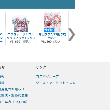
バ
ロウきゅーぶ！フル
袴田ひなたSS抱き枕
袴田ひなたパーカー
湊智
ン
グラフィックTシャツ
カバー
¥6,490（税込）
¥8
ー
¥6,600（税込）
¥8,800（税込）
）
らせ
リンク
情報
コスパグループ
情報
ジーストア・ドット・コム
日変更のお知らせ
代理店・取扱店募集
ご案内（English）