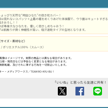
ちょっぴり天然な“袴田ひなた”の抱き枕カバー！
段は見れないスパッツ＋上着の裾をめくりあげた体操服で、ウラ面はキュートすぎる
描きおろし！！
ほぼ等身大なひなたを、優しく抱きしめちゃおう！
プは肌触りが良く伸縮性が高い、吸汗速乾タイプの生地となります。
（サイズ・素材など）
cm / ポリエステル100％（スムース）
画像はイメージです。実際の商品とは異なる場合があります。
仕様・発売日などは予告なく変更となる場合があります。
無断転載、及びそれに準ずる行為を一切禁止いたします。
・メディアワークス／TEAM RO-KYU-BU！
「いいね」と思ったら友達に共有！