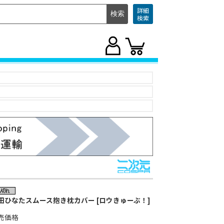
詳細
検索
田ひなたスムース抱き枕カバー [ロウきゅーぶ！]
売価格