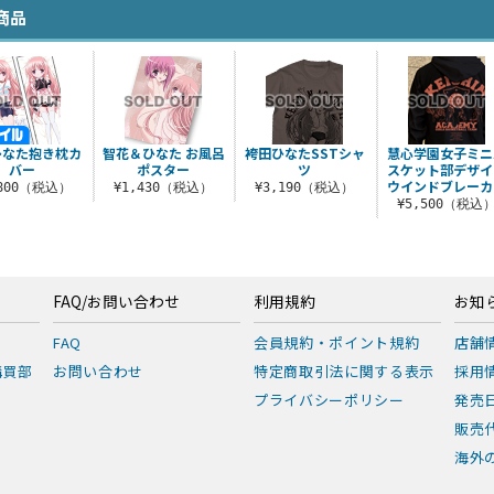
商品
ひなた抱き枕カ
智花＆ひなた お風呂
袴田ひなたSSTシャ
慧心学園女子ミニ
バー
ポスター
ツ
スケット部デザイ
ウインドブレーカ
,800（税込）
¥1,430（税込）
¥3,190（税込）
¥5,500（税込
FAQ/お問い合わせ
利用規約
お知
FAQ
会員規約・ポイント規約
店舗
購買部
お問い合わせ
特定商取引法に関する表示
採用
プライバシーポリシー
発売
販売
海外の