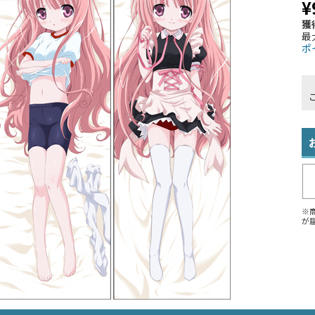
¥
獲
最
ポ
※
が