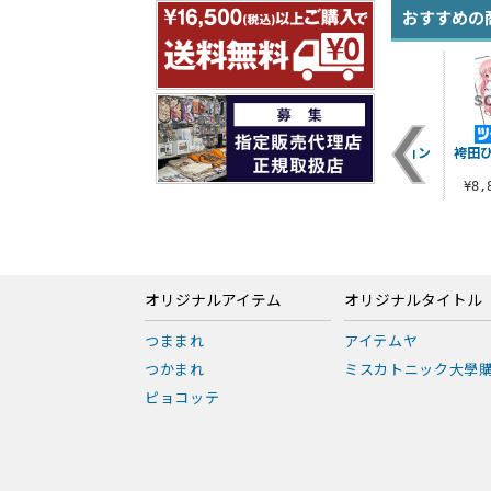
おすすめの
！
袴田ひなたSSスムー
原作版 袴田ひなたタ
三沢真帆クッション
袴田
ス抱き枕カバー
ペストリー
カバー
¥9,900（税込）
¥5,500（税込）
¥2,750（税込）
¥8
オリジナルアイテム
オリジナルタイトル
つままれ
アイテムヤ
つかまれ
ミスカトニック大學
ピョコッテ