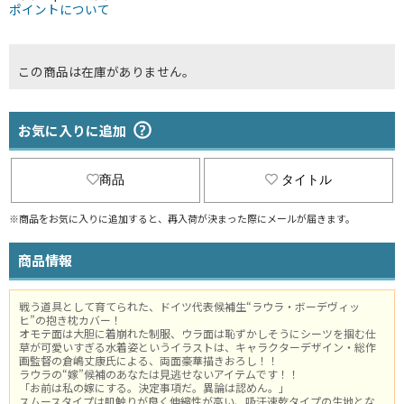
ポイントについて
この商品は在庫がありません。
お気に入りに追加
商品
タイトル
※商品をお気に入りに追加すると、再入荷が決まった際にメールが届きます。
商品情報
戦う道具として育てられた、ドイツ代表候補生“ラウラ・ボーデヴィッ
ヒ”の抱き枕カバー！
オモテ面は大胆に着崩れた制服、ウラ面は恥ずかしそうにシーツを掴む仕
草が可愛いすぎる水着姿というイラストは、キャラクターデザイン・総作
画監督の倉嶋丈康氏による、両面豪華描きおろし！！
ラウラの“嫁”候補のあなたは見逃せないアイテムです！！
「お前は私の嫁にする。決定事項だ。異論は認めん。」
スムースタイプは肌触りが良く伸縮性が高い、吸汗速乾タイプの生地とな