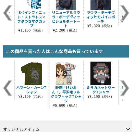
ルツェ・
IS＜インフィニッ
リニューアルラウ
ラウラ・ボーデヴ
IS学
着式ワッ
ト・ストラトス＞
ラ・ボーデヴィッ
ィッヒモバイルポ
ルバー
ン
フタつきマグカッ
ヒショルダートー
ーチ
¥13,
プ
ト
（税込）
¥1,320（税込）
¥1,100（税込）
¥2,200（税込）
この商品を買った人はこんな商品も買っています
ハマーン・カーンT
映画「けいお
ミサカネットワー
シュタ
シャツ
ん！」平沢唯フル
クTシャツ
ートコ
グラフィックTシャ
¥3,190（税込）
¥3,190（税込）
ツ
¥3,
¥6,600（税込）
オリジナルアイテム