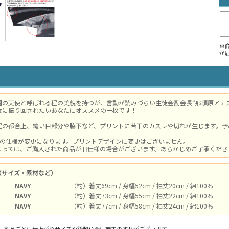
※
が
園の天使と呼ばれる程の美貌を持つが、言動が読みづらい生徒会副会長“那須原アナス
女に振り回されたいあなたにオススメの一枚です！
程の都合上、縫い目部分や脇下など、プリントに若干のカスレや切れが生じます。予
体の仕様が変更になります。プリントデザインに変更はございません。
よっては、ご購入された商品が旧仕様の場合がございます。あらかじめご了承ください。
（サイズ・素材など）
NAVY
（約）着丈69cm / 身幅52cm / 袖丈20cm / 綿100％
NAVY
（約）着丈73cm / 身幅55cm / 袖丈22cm / 綿100％
NAVY
（約）着丈77cm / 身幅58cm / 袖丈24cm / 綿100％