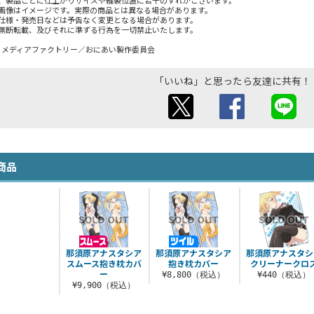
、製品ごとに仕上がりサイズや縫製位置に若干のずれがございます。
画像はイメージです。実際の商品とは異なる場合があります。
仕様・発売日などは予告なく変更となる場合があります。
無断転載、及びそれに準ずる行為を一切禁止いたします。
大輔・メディアファクトリー／おにあい製作委員会
「いいね」と思ったら友達に共有！
商品
那須原アナスタシア
那須原アナスタシア
那須原アナスタシ
スムース抱き枕カバ
抱き枕カバー
クリーナークロ
ー
¥8,800（税込）
¥440（税込）
¥9,900（税込）