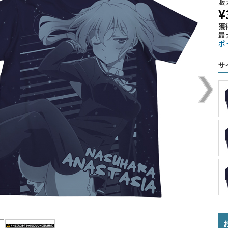
販
¥
獲
最
ポ
サ