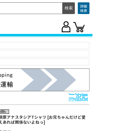
詳細
検索
須原アナスタシアTシャツ [お兄ちゃんだけど愛
えあれば関係ないよねっ]