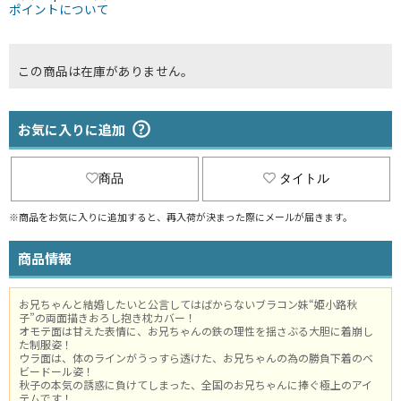
ポイントについて
この商品は在庫がありません。
お気に入りに追加
商品
タイトル
※商品をお気に入りに追加すると、再入荷が決まった際にメールが届きます。
商品情報
お兄ちゃんと結婚したいと公言してはばからないブラコン妹“姫小路秋
子”の両面描きおろし抱き枕カバー！
オモテ面は甘えた表情に、お兄ちゃんの鉄の理性を揺さぶる大胆に着崩し
た制服姿！
ウラ面は、体のラインがうっすら透けた、お兄ちゃんの為の勝負下着のベ
ビードール姿！
秋子の本気の誘惑に負けてしまった、全国のお兄ちゃんに捧ぐ極上のアイ
テムです！