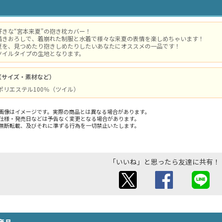
好きな“宮本来夏”の抱き枕カバー！
描きおろしで、着崩れた制服と水着で様々な来夏の表情を楽しめちゃいます！
夏を、見つめたり抱きしめたりしたいあなたにオススメの一品です！
ツイルタイプの生地となります。
（サイズ・素材など）
 / ポリエステル100％（ツイル）
画像はイメージです。実際の商品とは異なる場合があります。
仕様・発売日などは予告なく変更となる場合があります。
無断転載、及びそれに準ずる行為を一切禁止いたします。
「いいね」と思ったら友達に共有！