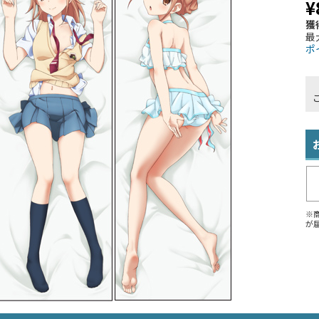
¥
獲
最
ポ
※
が