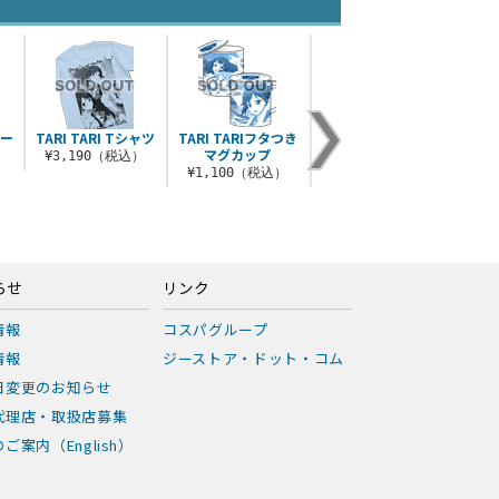
レー
TARI TARI Tシャツ
TARI TARIフタつき
宮本来夏エンブレム
宮本
マグカップ
キーホルダー
¥3,190（税込）
¥1
）
¥1,100（税込）
¥715（税込）
らせ
リンク
情報
コスパグループ
情報
ジーストア・ドット・コム
日変更のお知らせ
代理店・取扱店募集
ご案内（English）