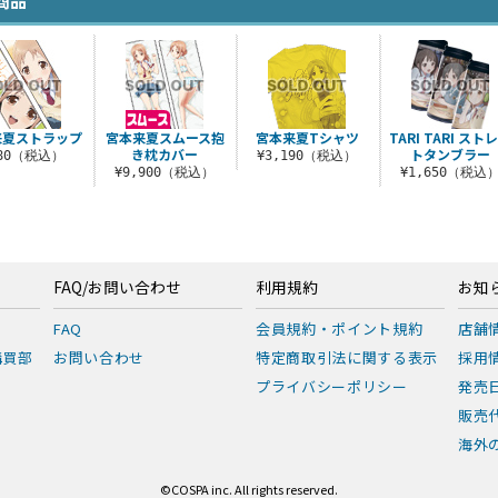
商品
来夏ストラップ
宮本来夏スムース抱
宮本来夏Tシャツ
TARI TARI スト
き枕カバー
トタンブラー
880（税込）
¥3,190（税込）
¥9,900（税込）
¥1,650（税込
FAQ/お問い合わせ
利用規約
お知
FAQ
会員規約・ポイント規約
店舗
購買部
お問い合わせ
特定商取引法に関する表示
採用
プライバシーポリシー
発売
販売
海外の
©COSPA inc. All rights reserved.