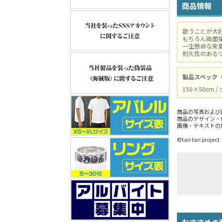
商品情報
歌うことが大
もちろん両面
一生懸命な来
耐久性のある
製品スペック
150×50cm
商品の写真および
商品のデザイン・
画像・テキストの
©tari tari project