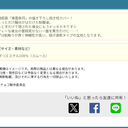
務部長「東雲皐月」の描き下ろし抱き枕カバー！
ょっとだけ胸元がはだけた制服姿。
ルと手だけで隠された彼女にもうドッキドキです☆
ティーな彼女の普段見せない一面を貴方だけに……！
プは肌触りが良く伸縮性が高い、吸汗速乾タイプの生地となります。
（サイズ・素材など）
 / ポリエステル100％（スムース）
画像はイメージです。実際の商品とは異なる場合があります。
仕様・発売日などは予告なく変更となる場合があります。
無断転載、及びそれに準ずる行為を一切禁止いたします。
ys・恋チョコ製作委員会
「いいね」と思ったら友達に共有！