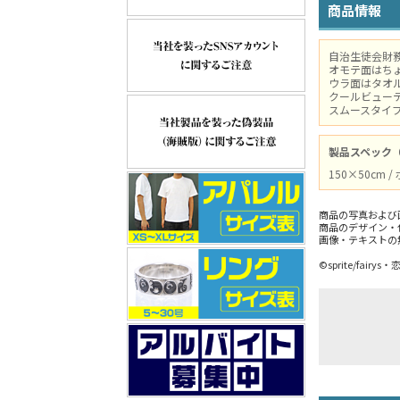
商品情報
自治生徒会財
オモテ面はち
ウラ面はタオ
クールビュー
スムースタイ
製品スペック
150×50cm
商品の写真および
商品のデザイン・
画像・テキストの
©sprite/fair