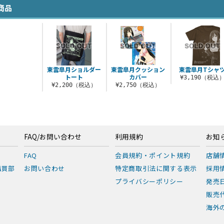
商品
東雲皐月ショルダー
東雲皐月クッション
東雲皐月Tシャ
トート
カバー
¥3,190（税込
¥2,200（税込）
¥2,750（税込）
FAQ/お問い合わせ
利用規約
お知
FAQ
会員規約・ポイント規約
店舗
購買部
お問い合わせ
特定商取引法に関する表示
採用
プライバシーポリシー
発売
販売
海外の