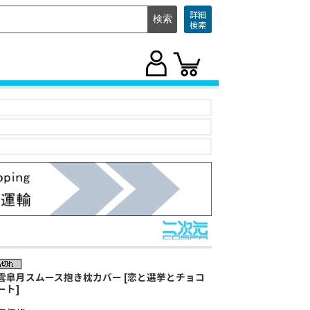
詳細
検索
雲皐月スムース抱き枕カバー [恋と選挙とチョコ
ート]