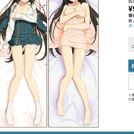
販
¥
獲
最
ポ
※
が