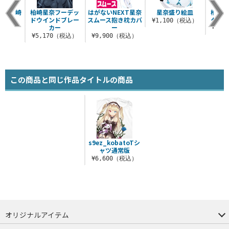
XT柏崎
柏崎星奈フーデッ
はがないNEXT星奈
星奈盛り絵皿
柏崎星
飾り
ドウインドブレー
スムース抱き枕カバ
クッシ
¥1,100（税込）
カー
ー
（税込）
¥2,
¥5,170（税込）
¥9,900（税込）
この商品と同じ作品タイトルの商品
s9ez_kobatoTシ
ャツ通常版
¥6,600（税込）
オリジナルアイテム
つままれ
つかまれ
ピョコッテ