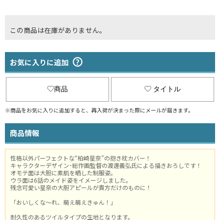
この商品は在庫がありません。
お気に入りに追加
商品
タイトル
※商品をお気に入りに追加すると、再入荷が決まった際にメールが届きます。
商品情報
性格以外パーフェクトな“柏崎星奈”の抱き枕カバー！
キャラクターデザイン･総作画監督の渡邊義弘氏による描きおろしです！
オモテ面は大胆に素肌を晒した制服姿。
ウラ面は6話のメイド姿をイメージしました。
残念可愛い星奈の大胆アピールが貴方だけのものに！
「おいしくな～れ、萌え萌えきゅん！」
耐久性のあるツイルタイプの生地となります。