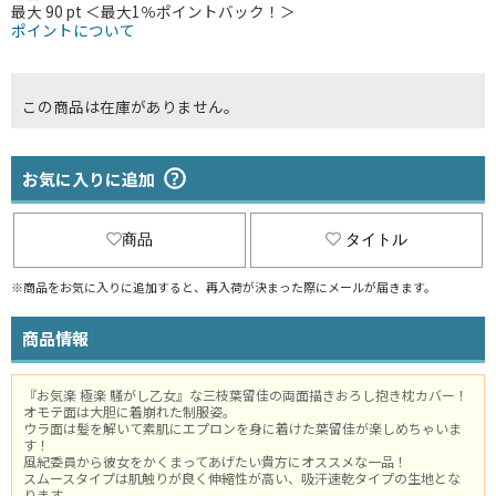
最大 90 pt ＜最大1％ポイントバック！＞
ポイントについて
この商品は在庫がありません。
お気に入りに追加
商品
タイトル
※商品をお気に入りに追加すると、再入荷が決まった際にメールが届きます。
商品情報
『お気楽 極楽 騒がし乙女』な三枝葉留佳の両面描きおろし抱き枕カバー！
オモテ面は大胆に着崩れた制服姿。
ウラ面は髪を解いて素肌にエプロンを身に着けた葉留佳が楽しめちゃいま
す！
風紀委員から彼女をかくまってあげたい貴方にオススメな一品！
スムースタイプは肌触りが良く伸縮性が高い、吸汗速乾タイプの生地とな
ります。