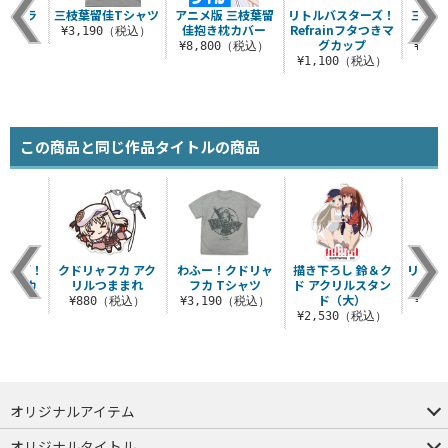
佳ストラ
三枝葉留佳Tシャツ
アニメ版 三枝葉留
リトルバスターズ！
三枝葉
プ
佳抱き枕カバー
Refrainフタつきマ
¥3,190（税込）
グカップ
税込）
¥8,800（税込）
¥1,
¥1,100（税込）
この商品と同じ作品タイトルの商品
ターズ！
クドリャフカ アク
わふー！クドリャ
描き下ろし 鈴＆ク
リトル
イパーカ
リルつままれ
フカ Tシャツ
ド アクリルスタン
エ
ド（大）
¥880（税込）
¥3,190（税込）
¥2,
（税込）
¥2,530（税込）
オリジナルアイテム
つままれ
つかまれ
ピョコッテ
オリジナルタイトル