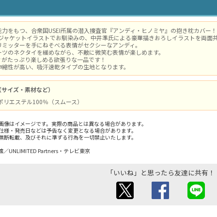
能力をもつ、合衆国USEI所属の潜入捜査官『アンディ・ヒノミヤ』の抱き枕カバー！
Dジャケットイラストでお馴染みの、中井準氏による豪華描きおろしイラストを両面
リミッターを手にねそべる表情がセクシーなアンディ。
ーツのネクタイを緩めながら、不敵に微笑む表情が楽しめます。
ィがたっぷり楽しめる欲張りな一品です！
伸縮性が高い、吸汗速乾タイプの生地となります。
（サイズ・素材など）
 / ポリエステル100％（スムース）
画像はイメージです。実際の商品とは異なる場合があります。
仕様・発売日などは予告なく変更となる場合があります。
無断転載、及びそれに準ずる行為を一切禁止いたします。
NLIMITED Partners・テレビ東京
「いいね」と思ったら友達に共有！