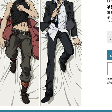
販
¥
獲
最
ポ
※
が