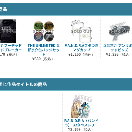
商品
京介フーデッド
THE UNLIMITED 兵
P.A.N.D.R.Aフタつき
兵部京介 アンリ
ンドブレーカー
部京介缶バッジセッ
マグカップ
ッドピンズ
ト
,170（税込）
¥1,100（税込）
¥1,320（税込
¥880（税込）
同じ作品タイトルの商品
P.A.N.D.R.A（パンド
ラ） B2タペストリー
¥3,190（税込）