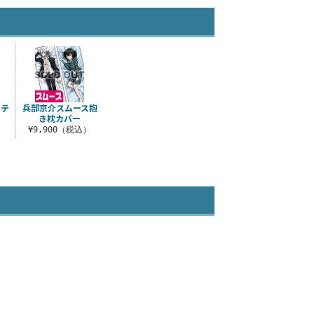
ミテ
兵部京介スムース抱
き枕カバー
）
¥9,900（税込）