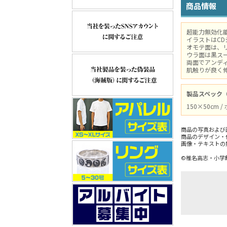
商品情報
超能力無効化
イラストはC
オモテ面は、
ウラ面は黒ス
両面でアンデ
肌触りが良く
製品スペック
150×50cm
商品の写真および
商品のデザイン・
画像・テキストの
©椎名高志・小学館／U