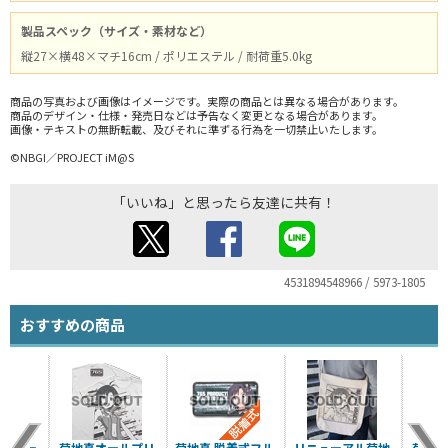
製品スペック（サイズ・素材など）
縦27×横48×マチ16cm / ポリエステル / 耐荷重5.0kg
商品の写真および画像はイメージです。実際の商品とは異なる場合があります。
商品のデザイン・仕様・発売日などは予告なく変更となる場合があります。
画像・テキストの無断転載、及びそれに準ずる行為を一切禁止いたします。
©NBGI／PROJECT iM@S
「いいね」と思ったら友達に共有！
4531894548966 / 5973-1805
おすすめの商品
マスター
菊地真オールプリ
菊地真 脱着式フル
リニューアル菊地
菊地