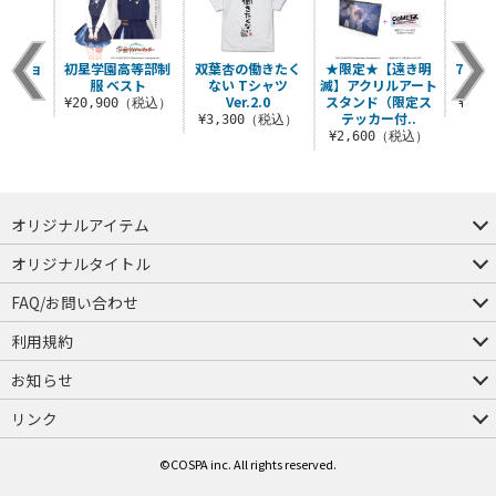
ミニショ
初星学園高等部制
双葉杏の働きたく
★限定★【遠き明
765
ポーチ
服 ベスト
ない Tシャツ
滅】アクリルアート
キ
Ver.2.0
スタンド（限定ス
（税込）
¥20,900（税込）
¥3,
テッカー付..
¥3,300（税込）
¥2,600（税込）
オリジナルアイテム
つままれ
つかまれ
ピョコッテ
オリジナルタイトル
アイテムヤ
ミスカトニック大學購買部
FAQ/お問い合わせ
FAQ
お問い合わせ
利用規約
会員規約・ポイント規約
特定商取引法に関する表示
プライバシーポリシー
お知らせ
店舗情報
採用情報
発売日変更のお知らせ
販売代理店・取扱店募集
海外のご案内（English）
リンク
コスパグループ
ジーストア・ドット・コム
©COSPA inc. All rights reserved.