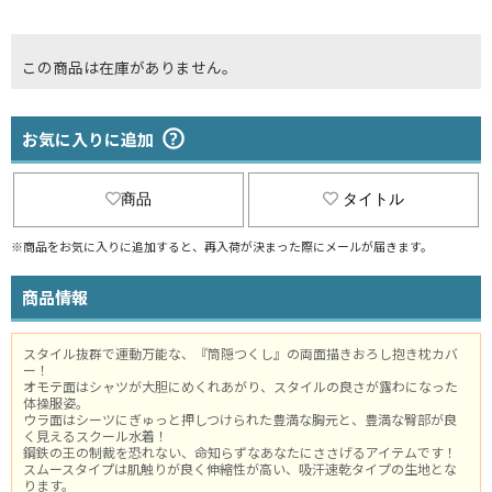
この商品は在庫がありません。
お気に入りに追加
商品
タイトル
※商品をお気に入りに追加すると、再入荷が決まった際にメールが届きます。
商品情報
スタイル抜群で運動万能な、『筒隠つくし』の両面描きおろし抱き枕カバ
ー！
オモテ面はシャツが大胆にめくれあがり、スタイルの良さが露わになった
体操服姿。
ウラ面はシーツにぎゅっと押しつけられた豊満な胸元と、豊満な臀部が良
く見えるスクール水着！
鋼鉄の王の制裁を恐れない、命知らずなあなたにささげるアイテムです！
スムースタイプは肌触りが良く伸縮性が高い、吸汗速乾タイプの生地とな
ります。