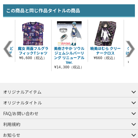
この商品と同じ作品タイトルの商品
ットまど
魔女 両面フルグラ
美樹さやか ソウル
暁美ほむら クリー
クラ
ラーマグ
フィックTシャツ
ジェムシルバーリ
ナークロス
は内緒
プ
ング リニューアル
¥6,600（税込）
¥660（税込）
Ver.
（税込）
¥3,
¥14,300（税込）
オリジナルアイテム
つままれ
つかまれ
ピョコッテ
オリジナルタイトル
アイテムヤ
ミスカトニック大學購買部
FAQ/お問い合わせ
FAQ
お問い合わせ
利用規約
会員規約・ポイント規約
特定商取引法に関する表示
プライバシーポリシー
お知らせ