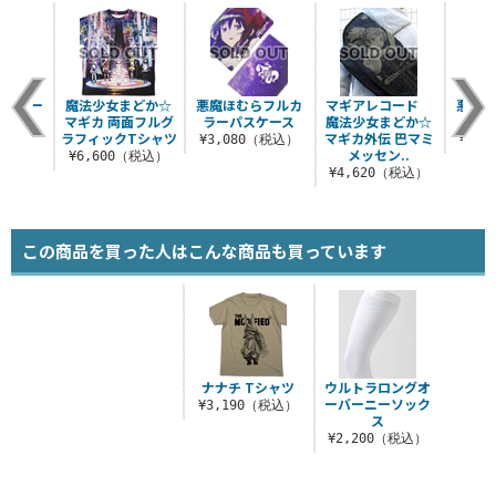
 クリー
魔法少女まどか☆
悪魔ほむらフルカ
マギアレコード
悪魔
ロス
マギカ 両面フルグ
ラーパスケース
魔法少女まどか☆
ス
ラフィックTシャツ
マギカ外伝 巴マミ
税込）
¥3,080（税込）
¥4,
メッセン..
¥6,600（税込）
¥4,620（税込）
この商品を買った人はこんな商品も買っています
ナナチ Tシャツ
ウルトラロングオ
ーバーニーソック
¥3,190（税込）
ス
¥2,200（税込）