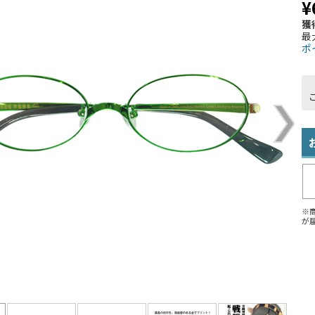
¥
獲
最
ポ
※
が