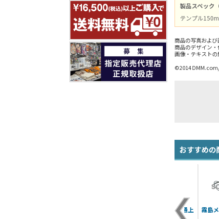
製品スペック
テンプル150m
商品の写真および
商品のデザイン・
画像・テキストの
©2014 DMM.com/K
おすすめの
艦これ 金剛型共通髪
艦これ 金剛型 共通上
霧島メ
飾り
着セット