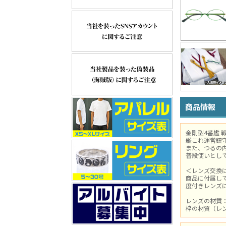
商品情報
金剛型4番艦 
艦これ運営鎮
また、つるの
普段使いとし
＜レンズ交換
商品に付属し
度付きレンズ
レンズの材質
枠の材質（レ