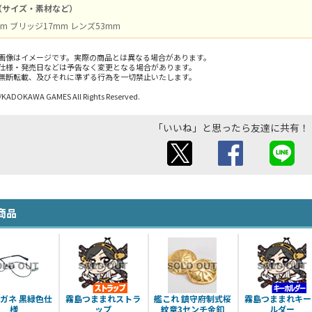
（サイズ・素材など）
m ブリッジ17mm レンズ53mm
画像はイメージです。実際の商品とは異なる場合があります。
仕様・発売日などは予告なく変更となる場合があります。
無断転載、及びそれに準ずる行為を一切禁止いたします。
ADOKAWA GAMES All Rights Reserved.
「いいね」と思ったら友達に共有！
商品
ガネ 黒緑色仕
霧島つままれストラ
艦これ 鎮守府制式桜
霧島つままれキー
様
ップ
紋章3センチ金釦
ルダー