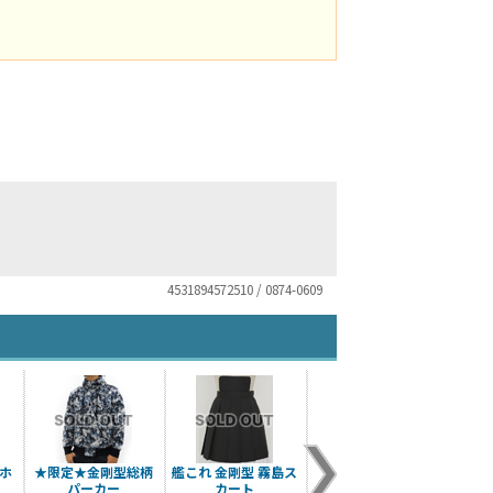
4531894572510 / 0874-0609
ホ
★限定★金剛型総柄
艦これ 金剛型 霧島ス
金剛型メガネケース
パーカー
カート
¥1,980（税込）