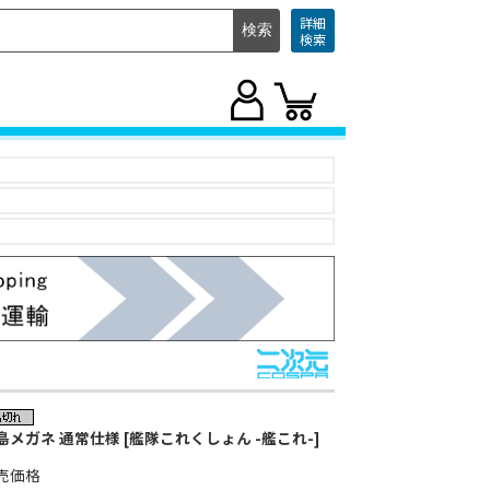
詳細
検索
島メガネ 通常仕様 [艦隊これくしょん -艦これ-]
売価格