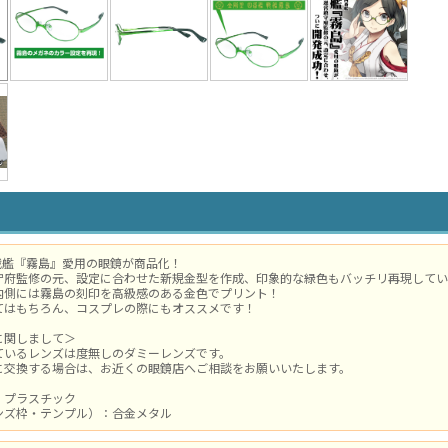
戦艦『霧島』愛用の眼鏡が商品化！
守府監修の元、設定に合わせた新規金型を作成、印象的な緑色もバッチリ再現してい
内側には霧島の刻印を高級感のある金色でプリント！
てはもちろん、コスプレの際にもオススメです！
に関しまして＞
ているレンズは度無しのダミーレンズです。
に交換する場合は、お近くの眼鏡店へご相談をお願いいたします。
：プラスチック
ンズ枠・テンプル）：合金メタル