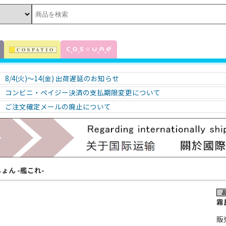
8/4(火)～14(金) 出荷遅延のお知らせ
コンビニ・ペイジー決済の支払期限変更について
ご注文確定メールの廃止について
ょん -艦これ-
霧
販