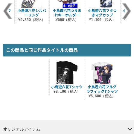
花ワーク
小鳥遊六花シルバ
小鳥遊六花つまま
小鳥遊六花フタつ
小鳥遊
ツ
ーリング
れキーホルダー
きマグカップ
ョ
（税込）
¥9,350（税込）
¥660（税込）
¥1,100（税込）
¥2,
この商品と同じ作品タイトルの商品
小鳥遊六花Tシャツ
小鳥遊六花フルグ
ラフィックTシャツ
¥3,190（税込）
¥6,600（税込）
オリジナルアイテム