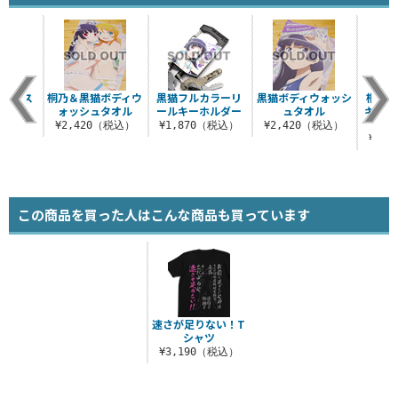
ドドレス
桐乃＆黒猫ボディウ
黒猫フルカラーリ
黒猫ボディウォッシ
桐乃＆
ォッシュタオル
ールキーホルダー
ュタオル
キ フ
（税込）
ク
¥2,420（税込）
¥1,870（税込）
¥2,420（税込）
¥6,
この商品を買った人はこんな商品も買っています
速さが足りない！T
シャツ
¥3,190（税込）