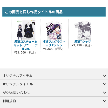
この商品と同じ作品タイトルの商品
黒猫コスチューム
神猫フルグラフィ
黒猫Tシャツ
セット リニューア
ックTシャツ
¥3,190（税込）
ルVer.
¥6,600（税込）
¥93,500（税込）
オリジナルアイテム
つままれ
つかまれ
ピョコッテ
オリジナルタイトル
アイテムヤ
ミスカトニック大學購買部
FAQ/お問い合わせ
FAQ
お問い合わせ
利用規約
会員規約・ポイント規約
特定商取引法に関する表示
プライバシーポリシー