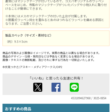
裏側にはマジックテープが付いているので、コスパオリジナルのワッペン
ベースをはじめ、市販のマジックテープがついたバッグや小物入れに取り付
けることが簡単にできます。
※本体にはメスのマジックテープの付いた土台が付属します。
※脱着式ワッペン同士を重ねると糸のほつれなどワッペンを痛める原因と
なります、ご注意ください。
製品スペック（サイズ・素材など）
（約）9.5×5cm
商品の写真および画像はイメージです。実際の商品とは異なる場合があります。
商品のデザイン・仕様・発売日などは予告なく変更となる場合があります。
画像・テキストの無断転載、及びそれに準ずる行為を一切禁止いたします。
©伏見つかさ/アスキー・メディアワークス/OIP2
「いいね」と思ったら友達に共有！
4531894627968 / 3025-0854
おすすめの商品