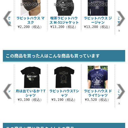
うさぎで
ラビットハウス マ
喫茶ラビットハウ
ラビットハウス ジ
ご注文
クッショ
スク
ス M-51ジャケット
ージャン
すか？
バー
マホケ
¥2,200（税込）
¥13,200（税込）
¥13,200（税込）
（税込）
¥4,
この商品を買った人はこんな商品も買っています
△ Tシ
月は出ているか？T
ラビットハウスTシ
ラビットハウス ド
ご注
ツ
シャツ
ャツ
ライTシャツ
すか
（税込）
¥3,190（税込）
¥3,190（税込）
¥3,520（税込）
¥1,