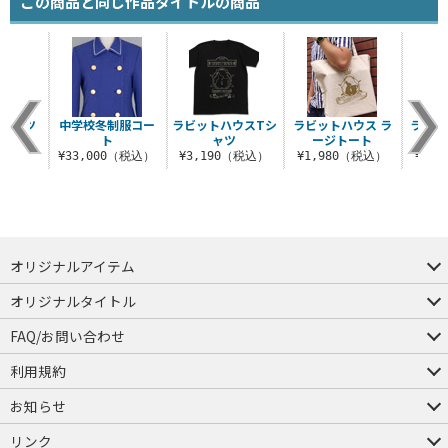
この商品と同じ作品タイトルの商品
Tシャツ
中学校冬制服コー
ラビットハウスTシ
ラビットハウス ラ
ラビッ
ト
ャツ
ージトート
ラ
（税込）
¥33,000（税込）
¥3,190（税込）
¥1,980（税込）
¥3,
オリジナルアイテム
つままれ
つかまれ
ピョコッテ
オリジナルタイトル
アイテムヤ
ミスカトニック大學購買部
FAQ/お問い合わせ
FAQ
お問い合わせ
利用規約
会員規約・ポイント規約
特定商取引法に関する表示
プライバシーポリシー
お知らせ
店舗情報
採用情報
発売日変更のお知らせ
販売代理店・取扱店募集
海外のご案内（English）
リンク