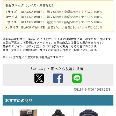
製品スペック（サイズ・素材など）
Sサイズ
BLACK×WHITE
着丈66cm / 身幅52cm / ナイロン100％
Mサイズ
BLACK×WHITE
着丈68cm / 身幅55cm / ナイロン100％
Lサイズ
BLACK×WHITE
着丈71cm / 身幅58cm / ナイロン100％
XLサイズ
BLACK×WHITE
着丈74cm / 身幅61cm / ナイロン100％
縫製製品は特性上、製品ごとに仕上がりサイズや縫製位置に若干のずれがございます。
商品の写真および画像はイメージです。実際の商品とは異なる場合があります。
商品のデザイン・仕様・発売日などは予告なく変更となる場合があります。
画像・テキストの無断転載、及びそれに準ずる行為を一切禁止いたします。
© Koi・芳文社／ご注文は製作委員会ですか？？
「いいね」と思ったら友達に共有！
4531894644866 / 2085-1533
おすすめの商品