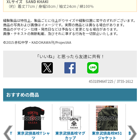
XLサイズ
SAND KHAKI
（約）着丈77cm / 身幅58cm / 袖丈24cm / 綿100％
縫製製品は特性上、製品ごとに仕上がりサイズや縫製位置に若干のずれがございます。
商品の写真および画像はイメージです。実際の商品とは異なる場合があります。
商品のデザイン・仕様・発売日などは予告なく変更となる場合があります。
画像・テキストの無断転載、及びそれに準ずる行為を一切禁止いたします。
©2015 赤松中学・KADOKAWA刊/ProjectAA
「いいね」と思ったら友達に共有！
4531894647225 / 3755-1612
おすすめの商品
アリアT
東京武偵高校Tシャ
東京武偵高校マグ
東京武偵高校M51
間宮あ
 Ver.
ツ
カップ
ジャケット