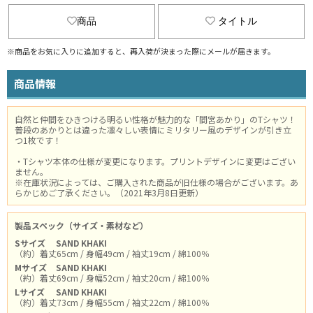
商品
タイトル
※商品をお気に入りに追加すると、再入荷が決まった際にメールが届きます。
商品情報
自然と仲間をひきつける明るい性格が魅力的な「間宮あかり」のTシャツ！
普段のあかりとは違った凛々しい表情にミリタリー風のデザインが引き立
つ1枚です！
・Tシャツ本体の仕様が変更になります。プリントデザインに変更はござい
ません。
※在庫状況によっては、ご購入された商品が旧仕様の場合がございます。あ
らかじめご了承ください。（2021年3月8日更新）
製品スペック（サイズ・素材など）
Sサイズ
SAND KHAKI
（約）着丈65cm / 身幅49cm / 袖丈19cm / 綿100％
Mサイズ
SAND KHAKI
（約）着丈69cm / 身幅52cm / 袖丈20cm / 綿100％
Lサイズ
SAND KHAKI
（約）着丈73cm / 身幅55cm / 袖丈22cm / 綿100％