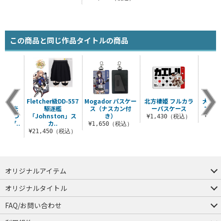
この商品と同じ作品タイトルの商品
限定
Fletcher級DD-557
Mogador パスケー
北方棲姫 フルカラ
大和改
鯨」蓄光
駆逐艦
ス（ナスカン付
ーパスケース
フィ
これ つ
「Johnston」ス
き）
¥1,430（税込）
¥6,
ップ..
カ..
¥1,650（税込）
（税込）
¥21,450（税込）
オリジナルアイテム
つままれ
つかまれ
ピョコッテ
オリジナルタイトル
アイテムヤ
ミスカトニック大學購買部
FAQ/お問い合わせ
FAQ
お問い合わせ