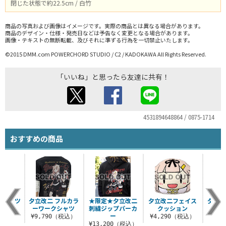
閉じた状態で約22.5cm / 白竹
商品の写真および画像はイメージです。実際の商品とは異なる場合があります。
商品のデザイン・仕様・発売日などは予告なく変更となる場合があります。
画像・テキストの無断転載、及びそれに準ずる行為を一切禁止いたします。
©2015 DMM.com POWERCHORD STUDIO / C2 / KADOKAWA All Rights Reserved.
「いいね」と思ったら友達に共有！
4531894648864 / 0875-1714
おすすめの商品
Tシャツ
夕立改二 フルカラ
★限定★夕立改二
夕立改二フェイス
夕立改
ーワークシャツ
刺繍ジップパーカ
クッション
ス
（税込）
ー
¥9,790（税込）
¥4,290（税込）
¥6
¥13,200（税込）