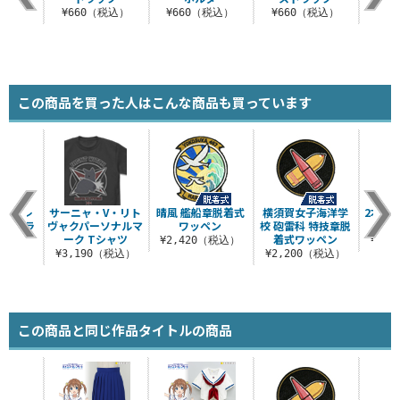
税込）
¥660（税込）
¥660（税込）
¥660（税込）
¥6
この商品を買った人はこんな商品も買っています
ム・エレ
サーニャ・V・リト
晴風 艦船章脱着式
横須賀女子海洋学
2本ラ
ス ドラ
ヴャクパーソナルマ
ワッペン
校 砲雷科 特技章脱
ソ
ャツ
ーク Tシャツ
着式ワッペン
¥2,420（税込）
¥1,
（税込）
¥3,190（税込）
¥2,200（税込）
この商品と同じ作品タイトルの商品