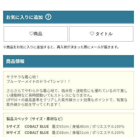
お気に入りに追加
商品
タイトル
※商品をお気に入りに追加すると、再入荷が決まった際にメールが届きます。
商品情報
サラサラな着心地！
ブルーマーメイドのドライTシャツ！！
さらさらでやわらかな着心地で、吸水性・速乾性にも優れているので激し
い運動時など長時間動いてもストレスになりません。
UPF50＋の最高基準をクリアした紫外線カット効果もポイントで、有害な
紫外線から肌を守ってくれます！
製品スペック（サイズ・素材など）
Sサイズ
COBALT BLUE
着丈65cm / 身幅48cm / ポリエステル100％
Mサイズ
COBALT BLUE
着丈68cm / 身幅51cm / ポリエステル100％