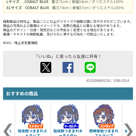
Lサイズ
COBALT BLUE
着丈71cm / 身幅54cm / ポリエステル100％
XLサイズ
COBALT BLUE
着丈74cm / 身幅57cm / ポリエステル100％
縫製製品は特性上、製品ごとに仕上がりサイズや縫製位置に若干のずれがございます。
商品の写真および画像はイメージです。実際の商品とは異なる場合があります。
商品のデザイン・仕様・発売日などは予告なく変更となる場合があります。
画像・テキストの無断転載、及びそれに準ずる行為を一切禁止いたします。
©AIS／海上安全整備局
「いいね」と思ったら友達に共有！
4531894669234 / 9386-0514
おすすめの商品
つままれ
知床鈴つままれス
知床鈴つままれキ
西崎芽依つままれ
納沙幸
ルダー
トラップ
ーホルダー
ストラップ
キー