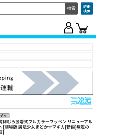
詳細
検索
魔ほむら脱着式フルカラーワッペン リニューアル
er. [劇場版 魔法少女まどか☆マギカ[新編]叛逆の
語]