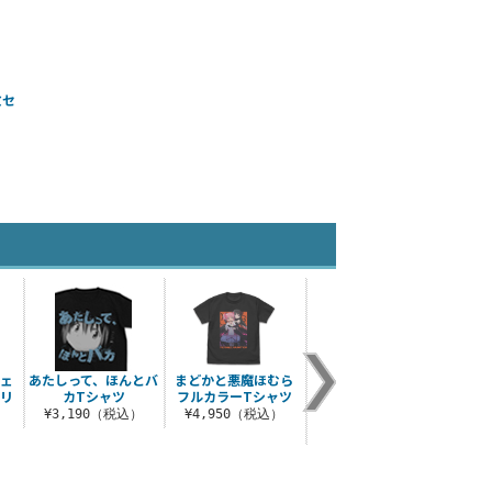
枚セ
）
ジェ
あたしって、ほんとバ
まどかと悪魔ほむら
暁美ほむら フルグラ
鹿目ま
 リ
カTシャツ
フルカラーTシャツ
フィックTシャツ
ェム
ver2.0
リニ
¥3,190（税込）
¥4,950（税込）
）
¥6,600（税込）
¥1