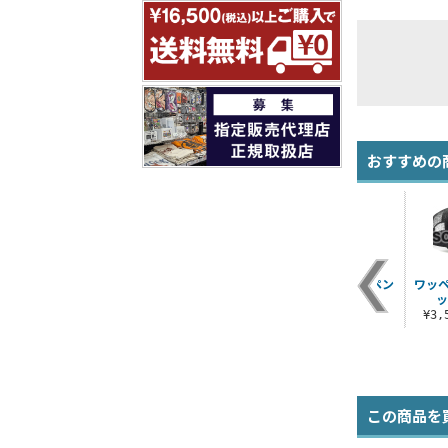
おすすめの
ラ
ワッペンベース モバ
悪魔ほむら卓上時計
ワッペンベース ペン
ワッ
イルポーチ140
ポーチ
ッ
¥2,750（税込）
¥1,760（税込）
¥1,320（税込）
¥3
この商品を