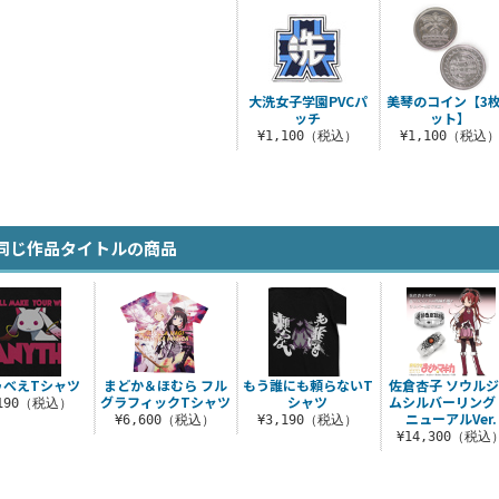
大洗女子学園PVCパ
美琴のコイン【3
ッチ
ット】
¥1,100（税込）
¥1,100（税込
同じ作品タイトルの商品
ゥべえTシャツ
まどか＆ほむら フル
もう誰にも頼らないT
佐倉杏子 ソウル
グラフィックTシャツ
シャツ
ムシルバーリング
,190（税込）
ニューアルVer.
¥6,600（税込）
¥3,190（税込）
¥14,300（税込