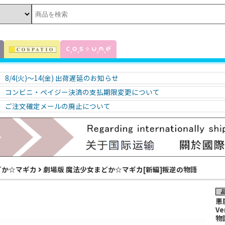
8/4(火)～14(金) 出荷遅延のお知らせ
コンビニ・ペイジー決済の支払期限変更について
ご注文確定メールの廃止について
どか☆マギカ
劇場版 魔法少女まどか☆マギカ[新編]叛逆の物語
悪
V
物