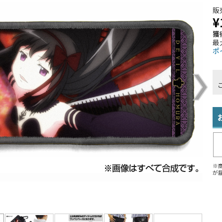
販
¥
獲
最
ポ
※
が