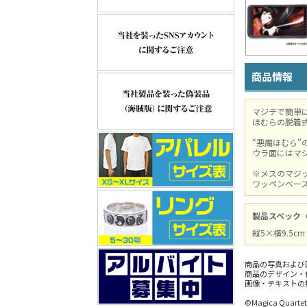
商品情報
マジテで簡単
ほむらの脱着
“悪魔ほむら”
ウラ面にはマ
※メスのマジ
ワッペンベー
製品スペック
縦5×横9.5c
商品の写真および
商品のデザイン・
画像・テキストの
©Magica Quartet