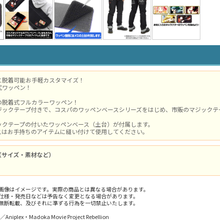
に脱着可能お手軽カスタマイズ！
式ワッペン！
の脱着式フルカラーワッペン！
ジックテープ付きで、コスパのワッペンベースシリーズをはじめ、市販のマジックテ
ックテープの付いたワッペンベース（土台）が付属します。
スはお手持ちのアイテムに縫い付けて使用してください。
（サイズ・素材など）
m
画像はイメージです。実際の商品とは異なる場合があります。
仕様・発売日などは予告なく変更となる場合があります。
無断転載、及びそれに準ずる行為を一切禁止いたします。
／Aniplex・Madoka Movie Project Rebellion