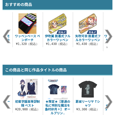
おすすめの商品
ース モ
ワッペンベース ペ
伊吹翼 脱着式フル
矢吹可奈 脱着式フ
ワッペ
チ140
ンポーチ
カラーワッペン
ルカラーワッペン
センジ
v
（税込）
¥1,320（税込）
¥1,430（税込）
¥1,430（税込）
¥4,
この商品と同じ作品タイトルの商品
ロゴ リー
初星学園高等部制
★限定★【普通の
葛城リーリヤ Tシ
★
ルダー
服 ベスト
私に特別な魔法を
ャツ
★【「D
島村卯月＋】 オー
STA
（税込）
¥20,900（税込）
¥3,300（税込）
ルプリン..
ゴ