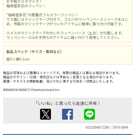
お手軽カスタマイズ！
箱崎星梨花のワッペン！
“箱崎星梨花”の脱着式フルカラーワッペン！
ウラ面にはマジックテープ付きで、コスパのワッペンベースシリーズをはじ
め、市販のマジックテープがついたアイテムに簡単に取り付け可能です。
※メスのマジックテープの付いたワッペンベース（土台）が付属します。
ワッペンベースはお手持ちのアイテムに縫い付けて使用してください。
製品スペック（サイズ・素材など）
縦5×横9.5cm
商品の写真および画像はイメージです。実際の商品とは異なる場合があります。
商品のデザイン・仕様・発売日などは予告なく変更となる場合があります。
画像・テキストの無断転載、及びそれに準ずる行為を一切禁止いたします。
©BANDAI NAMCO Entertainment Inc.
「いいね」と思ったら友達に共有！
4531894672296 / 5976-0644