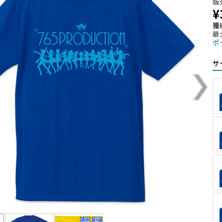
販
¥
獲
最
ポ
サ