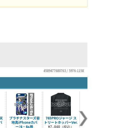
4589477680763 / 5976-1158
天
プラチナスターズ菊
765PROジャージ ス
765PROフルカラー
プラ
バ
地真iPhoneカバ
トリートホッパーVer.
ベルト
バー
ー/6・6s用
ジ
¥7,040（税込）
¥3,630（税込）