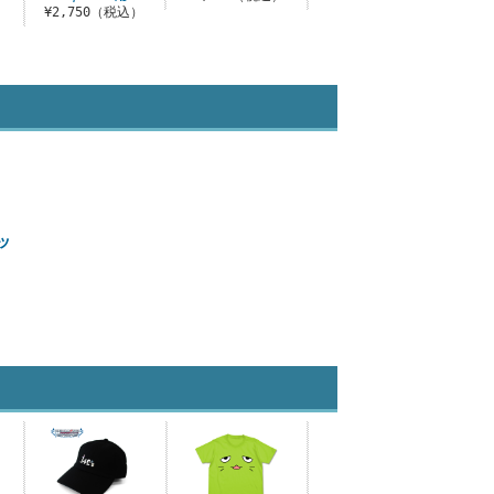
）
¥2,750（税込）
¥7
ツ
）