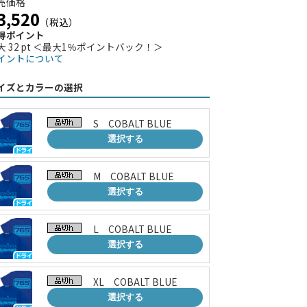
売価格
3,520
（税込）
得ポイント
大 32 pt ＜最大1％ポイントバック！＞
イントについて
イズとカラーの選択
S COBALT BLUE
選択する
M COBALT BLUE
選択する
L COBALT BLUE
選択する
XL COBALT BLUE
選択する