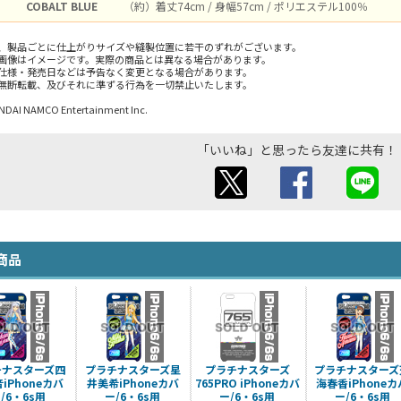
COBALT BLUE
（約）着丈74cm / 身幅57cm / ポリエステル100％
、製品ごとに仕上がりサイズや縫製位置に若干のずれがございます。
画像はイメージです。実際の商品とは異なる場合があります。
仕様・発売日などは予告なく変更となる場合があります。
無断転載、及びそれに準ずる行為を一切禁止いたします。
 NAMCO Entertainment Inc.
「いいね」と思ったら友達に共有！
商品
チナスターズ四
プラチナスターズ星
プラチナスターズ
プラチナスターズ
iPhoneカバ
井美希iPhoneカバ
765PRO iPhoneカバ
海春香iPhoneカ
/6・6s用
ー/6・6s用
ー/6・6s用
ー/6・6s用