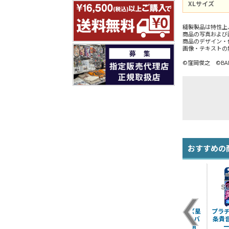
XLサイズ
縫製製品は特性上
商品の写真および
商品のデザイン・
画像・テキストの
©窪岡俊之 ©BANDAI
おすすめの
ー
765プロダクション
プラチナスターズ如
プラチナスターズ星
プラ
ジーンズ
月千早iPhoneカバ
井美希iPhoneカバ
条貴音
ー/6・6s用
ー/5・5s・SE用
ー
¥9,350（税込）