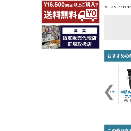
©GIRLS und PANZE
おすすめの
ェ
ミカ120cmビッグタ
アンツィオ高校スウ
日本戦車道連盟フラ
継続高
オル
ェットパンツ
ッグ
プ
¥4,620（税込）
¥5,720（税込）
¥2,750（税込）
¥8
この商品を