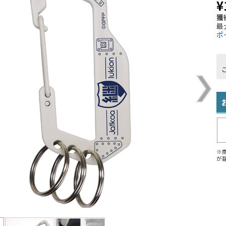
¥
獲
最
ポ
※
が