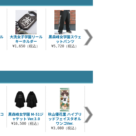
ル
大洗女子学園リール
黒森峰女学園スウェ
キーホルダー
ットパンツ
）
¥1,650（税込）
¥5,720（税込）
ョコ
黒森峰女学園 M-51ジ
秋山優花里 ハイブリ
西住みほ 65mm缶バ
アンツ
ャケット Ver.3.0
ッドフェイスタオル
ッジ ミリタリーメイ
ワンコVer.
ドver.
¥16,500（税込）
¥8
¥3,080（税込）
¥605（税込）