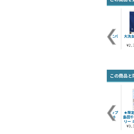
大洗女子学園PVCパ
大洗
ッチ
¥1,100（税込）
¥2
この商品と
テ
★限定★描き下ろし
プラウダ高校 パスケ
大洗女子学園 ジップ
★限
ト
島田千代 120cmタペ
ース（ナスカン付
パーカー Ver.3.0
島田千
ストリー ミリタ..
き）
リー 
¥8,800（税込）
）
¥4,840（税込）
¥1,650（税込）
¥3