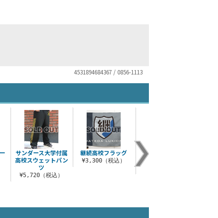
4531894684367 / 0856-1113
ー
サンダース大学付属
継続高校フラッグ
サンダース大学付属
聖グ
高校スウェットパン
高校フラッグ
院ス
¥3,300（税込）
ツ
）
¥3,300（税込）
¥5
¥5,720（税込）