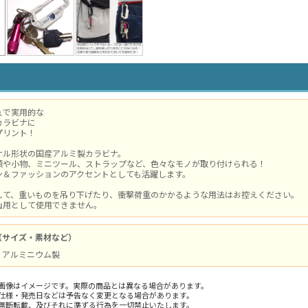
ュで実用的な
カラビナに
プリント！
ナル形状の国産アルミ製カラビナ。
類や小物、ミニツール、ストラップなど、色々なモノが取り付けられる！
ン＆ファッションのアクセントとしても活躍します。
して、重いものを吊り下げたり、衝撃荷重のかかるような用法はお控えください。
山用として使用できません。
（サイズ・素材など）
 / アルミニウム製
画像はイメージです。実際の商品とは異なる場合があります。
仕様・発売日などは予告なく変更となる場合があります。
無断転載、及びそれに準ずる行為を一切禁止いたします。