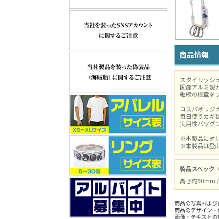
商品情報
スタイリッシ
国産アルミ製
継続の校章を
コスパオリジ
毎日使うカギ
実用性バツグ
※本製品に対
※本製品は登
製品スペック
高さ約90mm
商品の写真および
商品のデザイン・
画像・テキストの