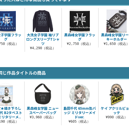
女子学園フラッ
大洗女子学園 袖リブ
黒森峰女学園フラッ
黒森峰女学園リー
グ
ロングスリーブTシャ
グ
キーホルダー
ツ
,750（税込）
¥2,750（税込）
¥1,650（税込
¥4,290（税込）
同じ作品タイトルの商品
定★描き下ろし
黒森峰女学園 ニュー
島田千代 65mm缶バ
ケイ アクリルピ
代 B2タペスト
スペーパーバッグ
ッジ ミリタリーメイ
ッテ
ミリタリーメ..
ドver.
¥3,960（税込）
¥990（税込）
,190（税込）
¥605（税込）