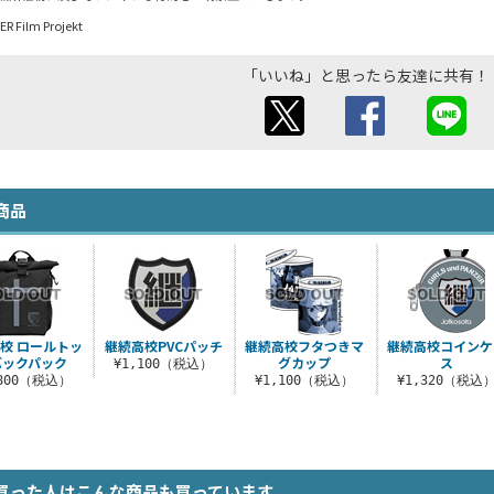
R Film Projekt
「いいね」と思ったら友達に共有！
商品
校 ロールトッ
継続高校PVCパッチ
継続高校フタつきマ
継続高校コインケ
バックパック
グカップ
ス
¥1,100（税込）
,800（税込）
¥1,100（税込）
¥1,320（税込
買った人はこんな商品も買っています