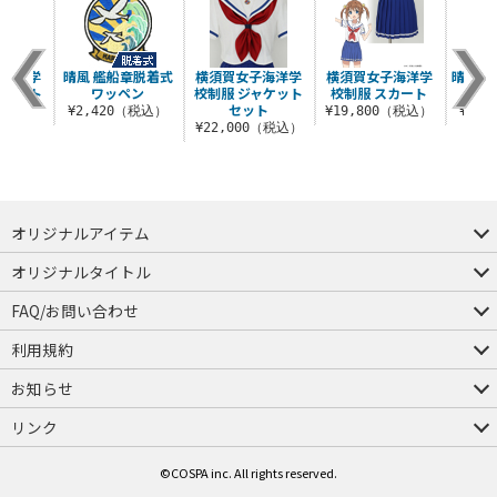
子海洋学
晴風 艦船章脱着式
横須賀女子海洋学
横須賀女子海洋学
晴風II
ャケット
ワッペン
校制服 ジャケット
校制服 スカート
ト
セット
¥2,420（税込）
¥19,800（税込）
¥3,
0（税込）
¥22,000（税込）
オリジナルアイテム
つままれ
つかまれ
ピョコッテ
オリジナルタイトル
アイテムヤ
ミスカトニック大學購買部
FAQ/お問い合わせ
FAQ
お問い合わせ
利用規約
会員規約・ポイント規約
特定商取引法に関する表示
プライバシーポリシー
お知らせ
店舗情報
採用情報
発売日変更のお知らせ
販売代理店・取扱店募集
海外のご案内（English）
リンク
コスパグループ
ジーストア・ドット・コム
©COSPA inc. All rights reserved.