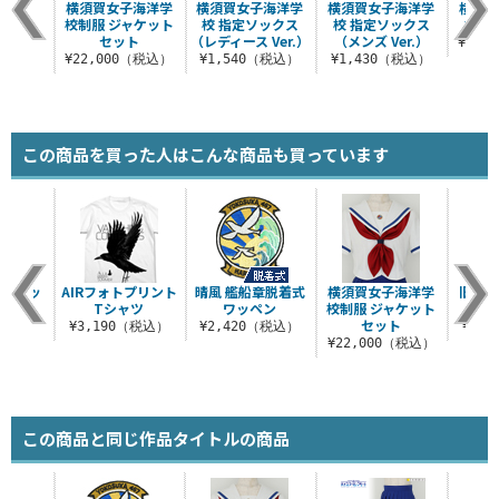
横須賀女子海洋学
横須賀女子海洋学
横須賀女子海洋学
横須賀
校制服 ジャケット
校 指定ソックス
校 指定ソックス
校 
セット
（レディース Ver.）
（メンズ Ver.）
¥14,
¥22,000（税込）
¥1,540（税込）
¥1,430（税込）
この商品を買った人はこんな商品も買っています
ー丈ソッ
AIRフォトプリント
晴風 艦船章脱着式
横須賀女子海洋学
旧タイ
ス
Tシャツ
ワッペン
校制服 ジャケット
セット
税込）
¥3,190（税込）
¥2,420（税込）
¥4,
¥22,000（税込）
この商品と同じ作品タイトルの商品