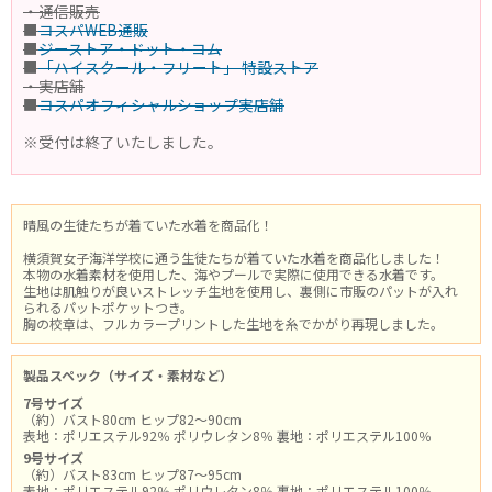
・通信販売
■
コスパWEB通販
■
ジーストア・ドット・コム
■
「ハイスクール・フリート」 特設ストア
・実店舗
■
コスパオフィシャルショップ実店舗
※受付は終了いたしました。
晴風の生徒たちが着ていた水着を商品化！
横須賀女子海洋学校に通う生徒たちが着ていた水着を商品化しました！
本物の水着素材を使用した、海やプールで実際に使用できる水着です。
生地は肌触りが良いストレッチ生地を使用し、裏側に市販のパットが入れ
られるパットポケットつき。
胸の校章は、フルカラープリントした生地を糸でかがり再現しました。
製品スペック（サイズ・素材など）
7号サイズ
（約）バスト80cm ヒップ82～90cm
表地：ポリエステル92％ ポリウレタン8％ 裏地：ポリエステル100％
9号サイズ
（約）バスト83cm ヒップ87～95cm
表地：ポリエステル92％ ポリウレタン8％ 裏地：ポリエステル100％