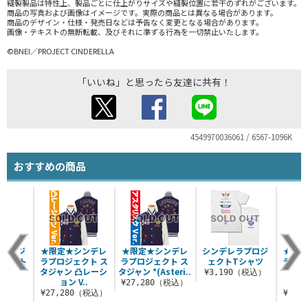
縫製製品は特性上、製品ごとに仕上がりサイズや縫製位置に若干のずれがございます。
商品の写真および画像はイメージです。実際の商品とは異なる場合があります。
商品のデザイン・仕様・発売日などは予告なく変更となる場合があります。
画像・テキストの無断転載、及びそれに準ずる行為を一切禁止いたします。
©BNEI／PROJECT CINDERELLA
「いいね」と思ったら友達に共有！
4549970036061 / 6567-1096K
おすすめの商品
ラプロジ
★限定★シンデレ
★限定★シンデレ
シンデレラプロジ
★限
ルエット
ラプロジェクト ス
ラプロジェクト ス
ェクトTシャツ
ラプロ
ャツ
タジャン 凸レーシ
タジャン *(Asteri..
タジャ
¥3,190（税込）
ョン V..
（税込）
¥27,280（税込）
¥27,280（税込）
¥27,