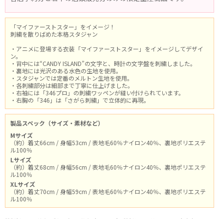
「マイファーストスター」をイメージ！
刺繍を散りばめた本格スタジャン
・アニメに登場する衣装「マイファーストスター」をイメージしてデザイ
ン。
・背中には“CANDY ISLAND”の文字と、時計の文字盤を刺繍しました。
・裏地には光沢のある水色の生地を使用。
・スタジャンでは定番のメルトン生地を使用。
・各刺繍部分は細部まで丁寧に仕上げました。
・右袖には「346プロ」の刺繍ワッペンが縫い付けられています。
・右胸の「346」は「さがら刺繍」で立体的に再現。
製品スペック（サイズ・素材など）
Mサイズ
（約）着丈66cm / 身幅53cm / 表地毛60％ナイロン40％、裏地ポリエステ
ル100％
Lサイズ
（約）着丈68cm / 身幅56cm / 表地毛60％ナイロン40％、裏地ポリエステ
ル100％
XLサイズ
（約）着丈70cm / 身幅59cm / 表地毛60％ナイロン40％、裏地ポリエステ
ル100％