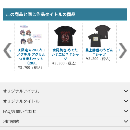
この商品と同じ作品タイトルの商品
ホログラム
★限定★283プロ
宮尾美也 めでた
最上静香のうどん
LiPP
ッカー
ノクチル アクリル
い？エビ？ Tシャ
Tシャツ
ルコード
つままれセット
ツ
¥3,300（税込）
¥3,
）
（283..
¥3,300（税込）
税込）
¥3,700（税込）
オリジナルアイテム
つままれ
つかまれ
ピョコッテ
オリジナルタイトル
アイテムヤ
ミスカトニック大學購買部
FAQ/お問い合わせ
FAQ
お問い合わせ
利用規約
会員規約・ポイント規約
特定商取引法に関する表示
プライバシーポリシー