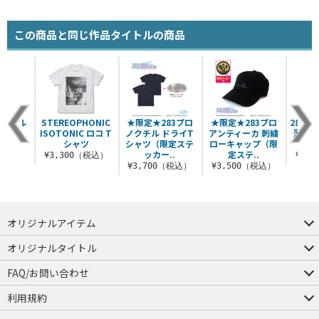
この商品と同じ作品タイトルの商品
ノクチル
STEREOPHONIC
★限定★283プロ
★限定★283プロ
283
シャツ
ISOTONIC ロコ T
ノクチル ドライT
アンティーカ 刺繍
薄手ド
シャツ
シャツ（限定ステ
ローキャップ（限
（税込）
ッカー..
定ステ..
¥3,300（税込）
¥6,
¥3,700（税込）
¥3,500（税込）
オリジナルアイテム
つままれ
つかまれ
ピョコッテ
オリジナルタイトル
アイテムヤ
ミスカトニック大學購買部
FAQ/お問い合わせ
FAQ
お問い合わせ
利用規約
会員規約・ポイント規約
特定商取引法に関する表示
プライバシーポリシー