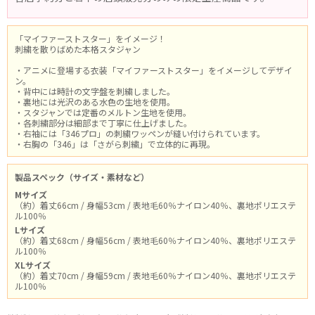
「マイファーストスター」をイメージ！
刺繍を散りばめた本格スタジャン
・アニメに登場する衣装「マイファーストスター」をイメージしてデザイ
ン。
・背中には時計の文字盤を刺繍しました。
・裏地には光沢のある水色の生地を使用。
・スタジャンでは定番のメルトン生地を使用。
・各刺繍部分は細部まで丁寧に仕上げました。
・右袖には「346プロ」の刺繍ワッペンが縫い付けられています。
・右胸の「346」は「さがら刺繍」で立体的に再現。
製品スペック（サイズ・素材など）
Mサイズ
（約）着丈66cm / 身幅53cm / 表地毛60％ナイロン40％、裏地ポリエステ
ル100％
Lサイズ
（約）着丈68cm / 身幅56cm / 表地毛60％ナイロン40％、裏地ポリエステ
ル100％
XLサイズ
（約）着丈70cm / 身幅59cm / 表地毛60％ナイロン40％、裏地ポリエステ
ル100％