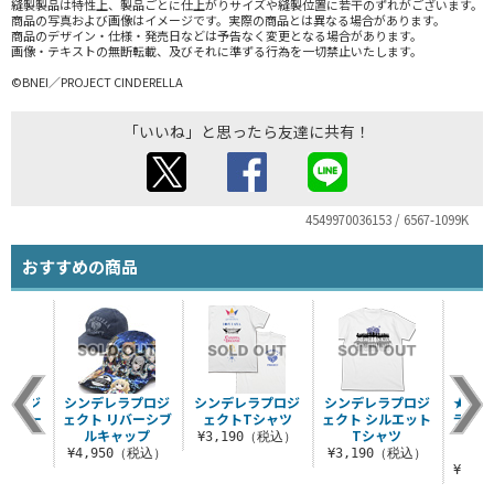
縫製製品は特性上、製品ごとに仕上がりサイズや縫製位置に若干のずれがございます。
商品の写真および画像はイメージです。実際の商品とは異なる場合があります。
商品のデザイン・仕様・発売日などは予告なく変更となる場合があります。
画像・テキストの無断転載、及びそれに準ずる行為を一切禁止いたします。
©BNEI／PROJECT CINDERELLA
「いいね」と思ったら友達に共有！
4549970036153 / 6567-1099K
おすすめの商品
ラプロジ
シンデレラプロジ
シンデレラプロジ
シンデレラプロジ
★限定
ルカラー
ェクト リバーシブ
ェクトTシャツ
ェクト シルエット
ラプロ
ポーチ
ルキャップ
Tシャツ
タジ
¥3,190（税込）
g
（税込）
¥4,950（税込）
¥3,190（税込）
¥27,