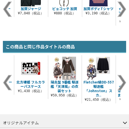
まれキー
加賀ジャージ
ピョコッテ 加賀
加賀ボディTシャツ
★限
ダー
アロハ
¥7,040（税込）
¥880（税込）
¥3,190（税込）
税込）
¥9,
この商品と同じ作品タイトルの商品
 パスケー
北方棲姫 フルカラ
陽炎型 9番艦 駆逐
Fletcher級DD-557
★
カン付
ーパスケース
艦「天津風」の衣
駆逐艦
★【「
）
装セット
「Johnston」ス
版つき
¥1,430（税込）
カ..
ままれ
（税込）
¥59,950（税込）
¥21,450（税込）
¥2,
オリジナルアイテム