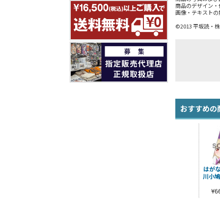
商品のデザイン・
画像・テキストの
©2013 平坂読
おすすめの
はがな
川小鳩
¥