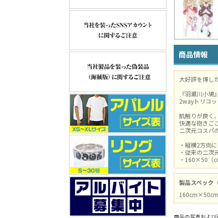
商品情報
大好評を博した
『羽瀬川小鳩
2wayトリコ
肌触りが良く
快適な抱きご
二次元コスパの
・縦横2方向
・従来の二次
・160×50（
製品スペック
160cm×50
商品の写真および