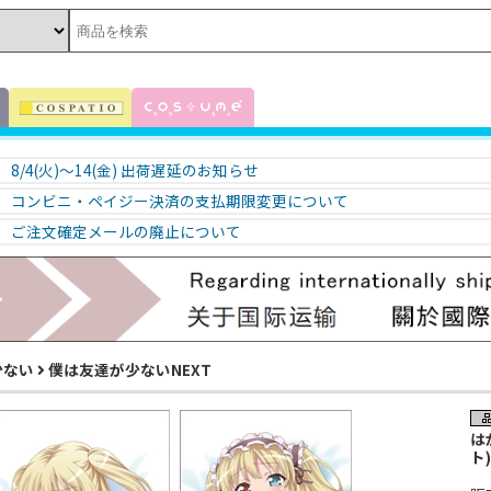
8/4(火)～14(金) 出荷遅延のお知らせ
コンビニ・ペイジー決済の支払期限変更について
ご注文確定メールの廃止について
少ない
僕は友達が少ないNEXT
は
ト