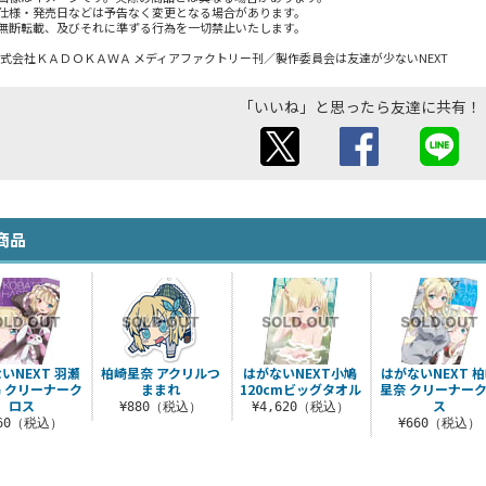
仕様・発売日などは予告なく変更となる場合があります。
無断転載、及びそれに準ずる行為を一切禁止いたします。
・株式会社ＫＡＤＯＫＡＷＡ メディアファクトリー刊／製作委員会は友達が少ないNEXT
「いいね」と思ったら友達に共有！
商品
いNEXT 羽瀬
柏崎星奈 アクリルつ
はがないNEXT小鳩
はがないNEXT 
 クリーナーク
ままれ
120cmビッグタオル
星奈 クリーナー
ロス
ス
¥880（税込）
¥4,620（税込）
660（税込）
¥660（税込）