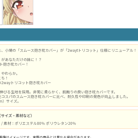
、小鳩の「スムース抱き枕カバー」が「2waytトリコット」仕様にリニューアル！
』があなただけの妹に！？
ット抱き枕カバー！
、やわらか。
こち！
2wayトリコット抱き枕カバー
に伸びる生地を採用。非常に柔らかく、肌触りの良い抱き枕カバーです。
元コスパのスムース抱き枕カバーに比べ、耐久性や印刷の発色が向上しました。
cm）サイズ。
（サイズ・素材など）
cm / 素材：ポリエステル80％ ポリウレタン20％
画像はイメージです。実際の商品とは異なる場合があります。