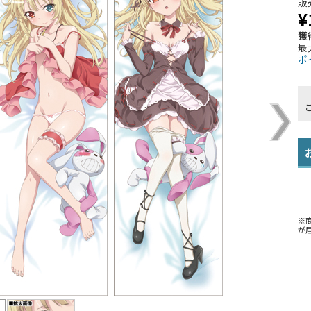
販
¥
獲
最
ポ
※
が