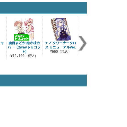
シャ
鹿目まどか 抱き枕カ
チノ クリーナークロ
水着のシルフィエッ
水着
バー（2wayトリコッ
ス リニューアルVer.
ト スポーツタオル
ト)
）
¥660（税込）
¥3,080（税込）
¥3
¥12,100（税込）