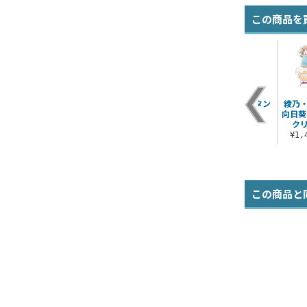
この商品を
ラビットハウス ショ
かなで アクリルスタ
ユイ アクリルスタン
綾乃
ルダートート
ンド
ド
向日葵
ク
¥2,200（税込）
¥1,650（税込）
¥1,650（税込）
¥1
この商品と