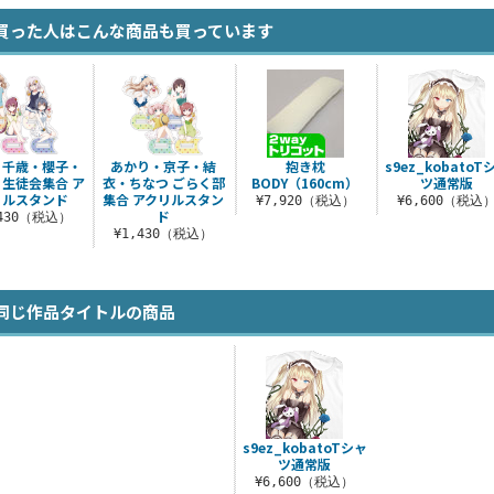
買った人はこんな商品も買っています
・千歳・櫻子・
あかり・京子・結
抱き枕
s9ez_kobatoT
 生徒会集合 ア
衣・ちなつ ごらく部
BODY（160cm）
ツ通常版
リルスタンド
集合 アクリルスタン
¥7,920（税込）
¥6,600（税込
ド
,430（税込）
¥1,430（税込）
同じ作品タイトルの商品
s9ez_kobatoTシャ
ツ通常版
¥6,600（税込）