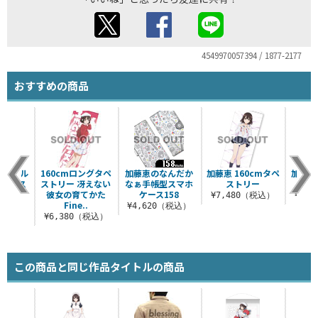
4549970057394 / 1877-2177
おすすめの商品
恵 フル
160cmロングタペ
加藤恵のなんだか
加藤恵 160cmタペ
加藤恵
スケース
ストリー 冴えない
なぁ手帳型スマホ
ストリー
マ
彼女の育てかた
ケース158
（税込）
¥7,480（税込）
¥1,
Fine..
¥4,620（税込）
¥6,380（税込）
この商品と同じ作品タイトルの商品