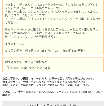
・かわいくデフォルメされたキャラクターの、「つままれた時のリアクシ
ョン」が楽しい、アクリル製のストラップ。
・指で持つ事で、お気に入りのメンバーがあなたにつままれているように
見えるユニークなデザインです。
・モバイル機器に付けられるイヤホンジャックパーツ付き（取り付け取り外
し可能）。
※イヤホンジャックに取り付ける場合はアクセサリーとしてお楽しみ下さ
い。携帯電話などをぶら下げると落下する可能性がございます。
※「つままれ」はコスパの登録商標です。
イラスト：ちと
※商品説明を一部変更いたしました。（2017年12月18日更新）
製品スペック（サイズ・素材など）
（約）縦6.0×横5.2cm / アクリル製
商品の写真および画像はイメージです。実際の商品とは異なる場合があります。
商品のデザイン・仕様・発売日などは予告なく変更となる場合があります。
画像・テキストの無断転載、及びそれに準ずる行為を一切禁止いたします。
©2017 丸戸史明・深崎暮人・KADOKAWA ファンタジア文庫刊／冴えない♭な製作
委員会
「いいね」と思ったら友達に共有！