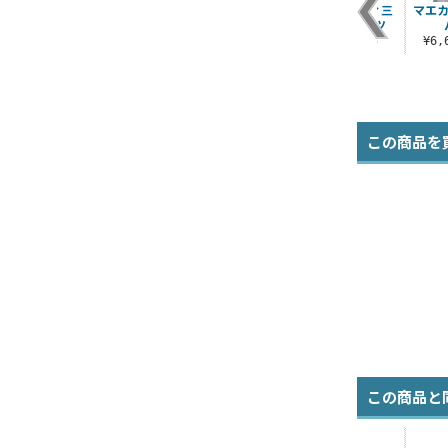
法子のレッツドーナ
橘ありす署長Tシャツ
セクシーギルティ三
マエカ
ツ Tシャツ
姉妹刑事Tシャツ
¥3,190（税込）
¥3,190（税込）
¥3,190（税込）
¥6
この商品を
この商品と