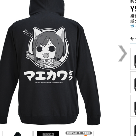
販
¥
獲
最
ポ
サ