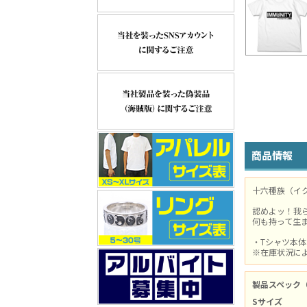
商品情報
十六種族（イ
認めよッ！我
何も持って生ま
・Tシャツ本
※在庫状況に
製品スペック
Sサイズ