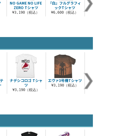
ツ
NO GAME NO LIFE
『白』フルグラフィ
★限定★オメガぐっ
同意
ZERO Tシャツ
ックTシャツ
じょぶ 甚平
シエ
）
マ
¥3,190（税込）
¥6,600（税込）
¥8,580（税込）
¥4
テ
ナデシコロゴ Tシャ
エヴァ3号機Tシャツ
「白」オメガぐっじ
ー
ツ
ょぶTシャツ
¥3,190（税込）
）
¥3,190（税込）
¥3,190（税込）