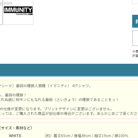
※
が
クシード）最弱の種族人類種（イマニティ） のTシャツ。
ら、最弱の種族！
れぬ故に――何モノにもなれる――最弱（さいきょう）の種族であることをッ！
体の仕様が変更になります。プリントデザインに変更はございません。
よっては、ご購入された商品が旧仕様の場合がございます。あらかじめご了承ください。
（サイズ・素材など）
WHITE
（約）着丈65cm / 身幅49cm / 袖丈19cm / 綿100％