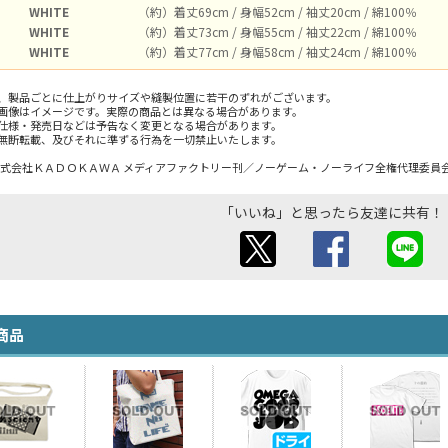
WHITE
（約）着丈69cm / 身幅52cm / 袖丈20cm / 綿100％
WHITE
（約）着丈73cm / 身幅55cm / 袖丈22cm / 綿100％
WHITE
（約）着丈77cm / 身幅58cm / 袖丈24cm / 綿100％
、製品ごとに仕上がりサイズや縫製位置に若干のずれがございます。
画像はイメージです。実際の商品とは異なる場合があります。
仕様・発売日などは予告なく変更となる場合があります。
無断転載、及びそれに準ずる行為を一切禁止いたします。
祐・株式会社ＫＡＤＯＫＡＷＡ メディアファクトリー刊／ノーゲーム・ノーライフ全権代理委員
「いいね」と思ったら友達に共有！
商品