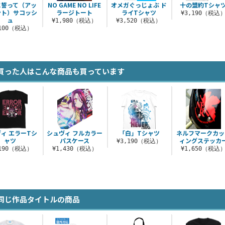
に誓って（アッ
NO GAME NO LIFE
オメガぐっじょぶ ド
十の盟約Tシャ
ント）サコッシ
ラージトート
ライTシャツ
¥3,190（税込
ュ
¥1,980（税込）
¥3,520（税込）
,100（税込）
買った人はこんな商品も買っています
ィ エラーTシ
シュヴィ フルカラー
「白」Tシャツ
ネルフマークカッ
ャツ
パスケース
ィングステッカ
¥3,190（税込）
,190（税込）
¥1,430（税込）
¥1,650（税込
同じ作品タイトルの商品