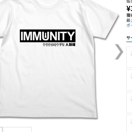
販
¥
獲
最
ポ
サ