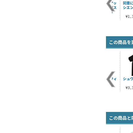
 T
同意に誓って（アッ
NO GAME NO LIFE
同意に誓って（アッ
同意
シエント）手帳型ス
2wayバックパック
シエント）手帳型ス
シエ
マホケース158
マホケース148
¥4,290（税込）
¥4,620（税込）
¥4,400（税込）
¥1
この商品を
『白』フルグラフィ
シュヴ
ックTシャツ
¥6,600（税込）
¥3
この商品と