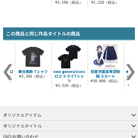
¥3,190（税込）
¥1,320（税込）
この商品と同じ作品タイトルの商品
imus ホロ
秦谷美鈴 Tシャツ
new generations
初星学園高等部制
★限定★
ニステッ
ロゴ ドライTシャ
服 スカート
myse
¥3,300（税込）
アル..
ツ
早 
¥30,800（税込）
税込）
¥3,520（税込）
¥4,
オリジナルアイテム
つままれ
つかまれ
ピョコッテ
オリジナルタイトル
アイテムヤ
ミスカトニック大學購買部
FAQ/お問い合わせ