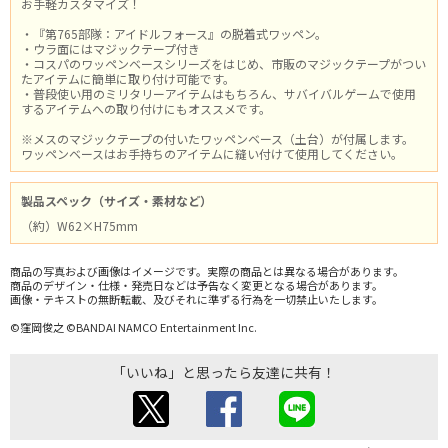
お手軽カスタマイズ！
・『第765部隊：アイドルフォース』の脱着式ワッペン。
・ウラ面にはマジックテープ付き
・コスパのワッペンベースシリーズをはじめ、市販のマジックテープがつい
たアイテムに簡単に取り付け可能です。
・普段使い用のミリタリーアイテムはもちろん、サバイバルゲームで使用
するアイテムへの取り付けにもオススメです。
※メスのマジックテープの付いたワッペンベース（土台）が付属します。
ワッペンベースはお手持ちのアイテムに縫い付けて使用してください。
製品スペック（サイズ・素材など）
（約）W62×H75mm
商品の写真および画像はイメージです。実際の商品とは異なる場合があります。
商品のデザイン・仕様・発売日などは予告なく変更となる場合があります。
画像・テキストの無断転載、及びそれに準ずる行為を一切禁止いたします。
©窪岡俊之 ©BANDAI NAMCO Entertainment Inc.
「いいね」と思ったら友達に共有！