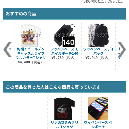
4549970064125 / 5978-0312
おすすめの商品
ース ペ
絢爛！ゴールデン
ワッペンベース モ
ワッペンベースデイ
踏み出
ーチ
キャッスルライブ
バイルポーチ140
パック
一歩 
フルカラーTシャツ
ルグラ
（税込）
¥1,760（税込）
¥7,040（税込）
¥4,400（税込）
¥6,
この商品を買った人はこんな商品も買っています
リンの焚き火グリ
ワッペンベース ペ
ル Tシャツ
ンポーチ