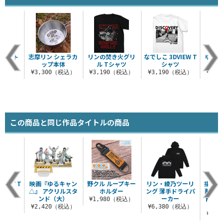
のニット
志摩リン シェラカ
リンの焚き火グリ
なでしこ 3DVIEW T
ゆるキ
ップ
ップ本体
ル Tシャツ
シャツ
（税込）
¥3,300（税込）
¥3,190（税込）
¥3,190（税込）
¥3,
この商品と同じ作品タイトルの商品
VIEW T
映画『ゆるキャン
野クル ループキー
リン・綾乃ツーリ
描き下
ツ
△』 アクリルスタ
ホルダー
ング 薄手ドライパ
那 ア
ンド（大）
ーカー
ド（大
（税込）
¥1,980（税込）
ー
¥2,420（税込）
¥6,380（税込）
¥2,