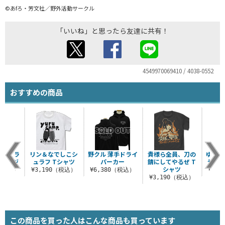
©あfろ・芳文社／野外活動サークル
「いいね」と思ったら友達に共有！
4549970069410 / 4038-0552
おすすめの商品
フルグラ
リン＆なでしこシ
野クル 薄手ドライ
貴様ら全員、刀の
ゆるキ
ジャージ
ュラフ Tシャツ
パーカー
錆にしてやるぜ T
ラプリ
シャツ
0（税込）
¥3,190（税込）
¥6,380（税込）
¥7,
¥3,190（税込）
この商品を買った人はこんな商品も買っています