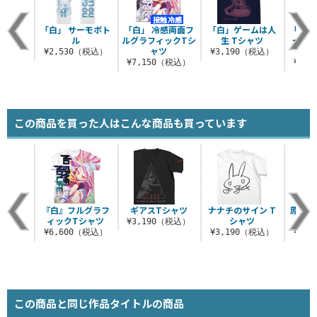
シャツ
「白」 サーモボト
「白」 冷感両面フ
「白」ゲームは人
「白」
.0
ル
ルグラフィックTシ
生 Tシャツ
ー iP
ャツ
[X
（税込）
¥2,530（税込）
¥3,190（税込）
¥7,150（税込）
¥3,
この商品を買った人はこんな商品も買っています
『白』フルグラフ
ギアスTシャツ
ナナチのサイン T
原作版
ィックTシャツ
シャツ
¥3,190（税込）
¥6,600（税込）
¥3,190（税込）
¥3,
この商品と同じ作品タイトルの商品