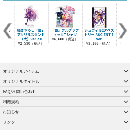
メガぐっ
描き下ろし「白」
『白』フルグラフ
シュヴィ B2タペス
「白」
シャツ
アクリルスタンド
ィックTシャツ
トリー ASCIENT！
リー A
（大）Ver.2.0
Ver.
（税込）
¥6,600（税込）
¥2,530（税込）
¥3,190（税込）
¥3,
オリジナルアイテム
つままれ
つかまれ
ピョコッテ
オリジナルタイトル
アイテムヤ
ミスカトニック大學購買部
FAQ/お問い合わせ
FAQ
お問い合わせ
利用規約
会員規約・ポイント規約
特定商取引法に関する表示
プライバシーポリシー
お知らせ
店舗情報
採用情報
発売日変更のお知らせ
販売代理店・取扱店募集
海外のご案内（English）
リンク
コスパグループ
ジーストア・ドット・コム