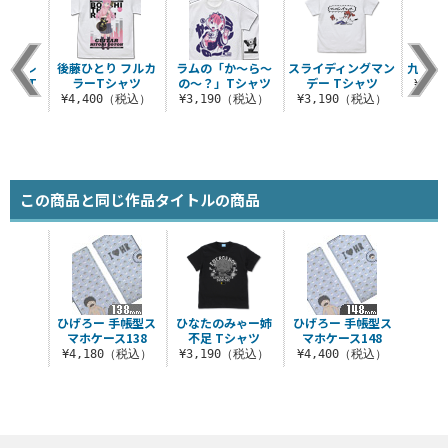
ミストレ
後藤ひとり フルカ
ラムの「か～ら～
スライディングマン
九条カ
づく T
ラーTシャツ
の～？」Tシャツ
デー Tシャツ
¥3,
ツ
¥4,400（税込）
¥3,190（税込）
¥3,190（税込）
（税込）
この商品と同じ作品タイトルの商品
ひげろー 手帳型ス
ひなたのみゃー姉
ひげろー 手帳型ス
マホケース138
不足 Tシャツ
マホケース148
¥4,180（税込）
¥3,190（税込）
¥4,400（税込）