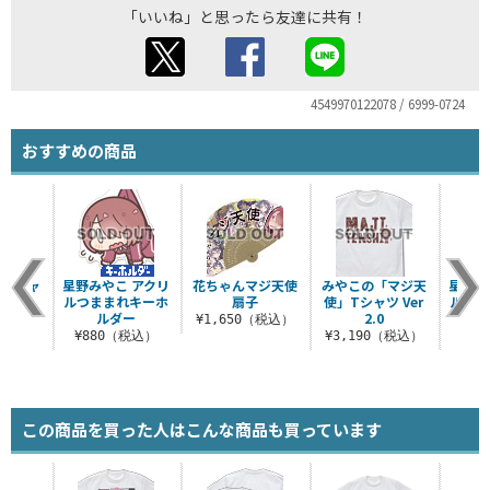
「いいね」と思ったら友達に共有！
4549970122078 / 6999-0724
おすすめの商品
 Tシャ
星野みやこ アクリ
花ちゃんマジ天使
みやこの「マジ天
星野み
ルつままれキーホ
扇子
使」Tシャツ Ver
ルつま
ルダー
2.0
（税込）
¥1,650（税込）
¥880（税込）
¥3,190（税込）
¥8
この商品を買った人はこんな商品も買っています