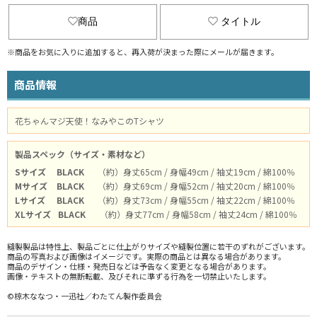
商品
タイトル
※商品をお気に入りに追加すると、再入荷が決まった際にメールが届きます。
商品情報
花ちゃんマジ天使！なみやこのTシャツ
製品スペック（サイズ・素材など）
Sサイズ
BLACK
（約）身丈65cm / 身幅49cm / 袖丈19cm / 綿100％
Mサイズ
BLACK
（約）身丈69cm / 身幅52cm / 袖丈20cm / 綿100％
Lサイズ
BLACK
（約）身丈73cm / 身幅55cm / 袖丈22cm / 綿100％
XLサイズ
BLACK
（約）身丈77cm / 身幅58cm / 袖丈24cm / 綿100％
縫製製品は特性上、製品ごとに仕上がりサイズや縫製位置に若干のずれがございます。
商品の写真および画像はイメージです。実際の商品とは異なる場合があります。
商品のデザイン・仕様・発売日などは予告なく変更となる場合があります。
画像・テキストの無断転載、及びそれに準ずる行為を一切禁止いたします。
©椋木ななつ・一迅社／わたてん製作委員会