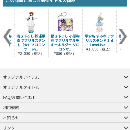
この商品と同じ作品タイトルの商品
園田 海
描き下ろし 松浦果
描き下ろし 小原鞠
平安名 すみれ アク
描き下
ルスタン
南 アクリルスタン
莉 アクリルマルチ
リルスタンド 3rd
アクリ
パーティ
ド（大）ソロコン
キーホルダー ソロ
LoveLive!..
.
サートv..
コンサ..
¥1,650（税込）
¥2,
（税込）
¥2,530（税込）
¥880（税込）
オリジナルアイテム
つままれ
つかまれ
ピョコッテ
オリジナルタイトル
アイテムヤ
ミスカトニック大學購買部
FAQ/お問い合わせ
FAQ
お問い合わせ
利用規約
会員規約・ポイント規約
特定商取引法に関する表示
プライバシーポリシー
お知らせ
店舗情報
採用情報
発売日変更のお知らせ
販売代理店・取扱店募集
海外のご案内（English）
リンク