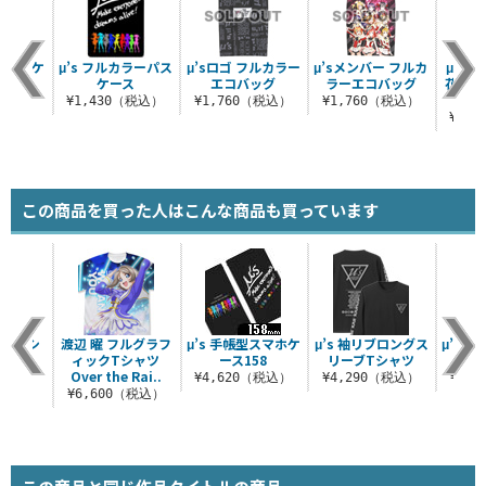
型スマホケ
μ’s フルカラーパス
μ’sロゴ フルカラー
μ’sメンバー フルカ
μ’s
38
ケース
エコバッグ
ラーエコバッグ
花陽・
（税込）
¥1,430（税込）
¥1,760（税込）
¥1,760（税込）
¥1,
この商品を買った人はこんな商品も買っています
エモーシ
渡辺 曜 フルグラフ
μ’s 手帳型スマホケ
μ’s 袖リブロングス
μ’s 
シャツ
ィックTシャツ
ース158
リーブTシャツ
Over the Rai..
（税込）
¥4,620（税込）
¥4,290（税込）
¥1,
¥6,600（税込）