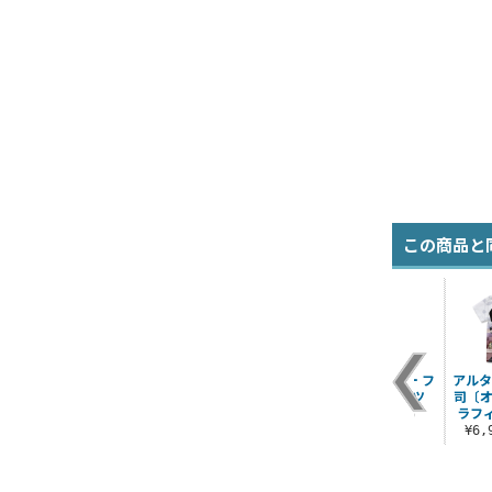
この商品と
“夢
アヴェンジャー/カー
キャスター/水妃モル
★限定★セイバー フ
アルタ
 ア
マ Tシャツ
ガン フルグラフィッ
ルカラーTシャツ
司〔オ
.
クTシャツ
ラフ
¥3,300（税込）
¥4,400（税込）
）
¥6,930（税込）
¥6