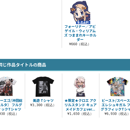
フォーリナー／アビ
ゲイル・ウィリアム
ズ つままれキーホル
ダー
¥660（税込）
同じ作品タイトルの商品
ーエゴ/沖田総
美遊 Tシャツ
★限定★クロエ アク
ビースト/スペー
ルタ〕 フルグ
リルスタンド キュア
エレシュキガル 
¥3,300（税込）
ィックTシャツ
メイドカフェver...
グラフィックTシ
,930（税込）
¥1,650（税込）
¥6,930（税込