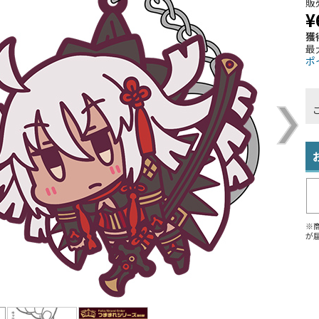
販
¥
獲
最
ポ
※
が