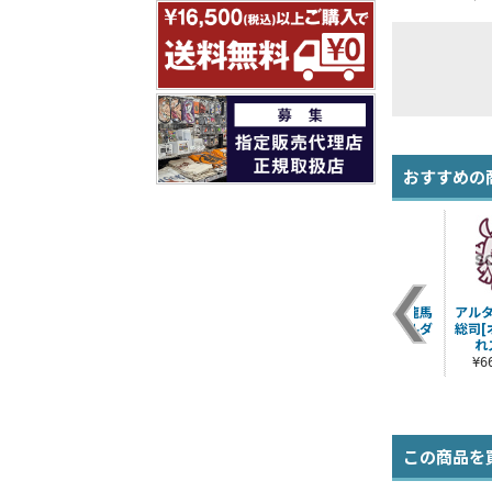
おすすめの
ライダー／坂本龍馬
アル
つままれキーホルダ
総司[
ー
れ
¥660（税込）
¥
この商品を