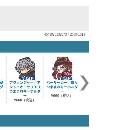
4549970138673 / 2059-1513
蔵
アヴェンジャ―／ア
バーサーカー／茶々
ダ
ントニオ・サリエリ
つままれキーホルダ
つままれキーホルダ
ー
ー
¥660（税込）
¥660（税込）