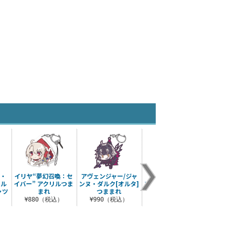
ス・
イリヤ“夢幻召喚：セ
アヴェンジャー/ジャ
★限定★FGOソロモ
Fate
フル
イバー” アクリルつま
ンヌ・ダルク[オルタ]
ン スカサハ 100cmタ
アル
ャツ
まれ
つままれ
ペストリー
）
¥880（税込）
¥990（税込）
¥6,050（税込）
¥3