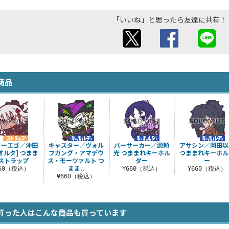
「いいね」と思ったら友達に共有！
商品
ターエゴ／沖田
キャスター／ヴォル
バーサーカー／源頼
アサシン／岡田以
オルタ] つまま
フガング・アマデウ
光 つままれキーホル
つままれキーホル
ストラップ
ス・モーツァルト つ
ダー
ー
まま..
660（税込）
¥660（税込）
¥660（税込）
¥660（税込）
買った人はこんな商品も買っています