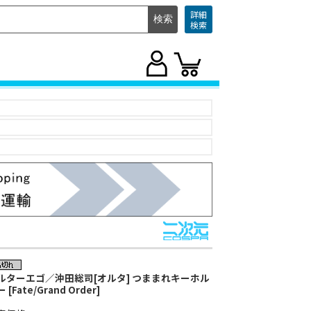
詳細
検索
ルターエゴ／沖田総司[オルタ] つままれキーホル
 [Fate/Grand Order]