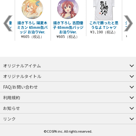
 吉田優
描き下ろし 陽夏木
描き下ろし 吉田優
これで勝ったと思
シャミ
ルスタン
ミカン 65mm缶バ
子 65mm缶バッジ
うなよ Tシャツ
フルカ
Ver.
ッジ お泊りVer.
お泊りVer.
¥3,190（税込）
（税込）
¥605（税込）
¥605（税込）
¥1,
オリジナルアイテム
つままれ
つかまれ
ピョコッテ
オリジナルタイトル
アイテムヤ
ミスカトニック大學購買部
FAQ/お問い合わせ
FAQ
お問い合わせ
利用規約
会員規約・ポイント規約
特定商取引法に関する表示
プライバシーポリシー
お知らせ
店舗情報
採用情報
発売日変更のお知らせ
販売代理店・取扱店募集
海外のご案内（English）
リンク
コスパグループ
ジーストア・ドット・コム
©COSPA inc. All rights reserved.