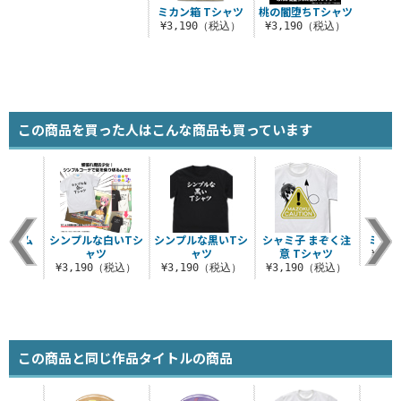
ミカン箱 Tシャツ
桃の闇堕ちTシャツ
¥3,190（税込）
¥3,190（税込）
この商品を買った人はこんな商品も買っています
マンジム
シンプルな白いTシ
シンプルな黒いTシ
シャミ子 まぞく注
ミカン
シャツ
ャツ
ャツ
意 Tシャツ
¥3,
（税込）
¥3,190（税込）
¥3,190（税込）
¥3,190（税込）
この商品と同じ作品タイトルの商品