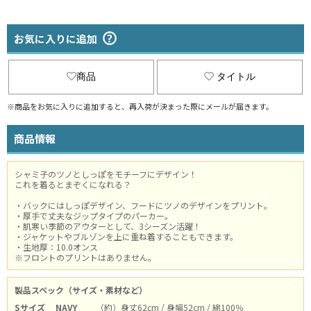
お気に入りに追加
商品
タイトル
※商品をお気に入りに追加すると、再入荷が決まった際にメールが届きます。
商品情報
シャミ子のツノとしっぽをモチーフにデザイン！
これを着るとまぞくになれる？
・バックにはしっぽデザイン、フードにツノのデザインをプリント。
・厚手で丈夫なジップタイプのパーカー。
・肌寒い季節のアウターとして、3シーズン活躍！
・ジャケットやブルゾンを上に重ね着することもできます。
・生地厚：10.0オンス
※フロントのプリントはありません。
製品スペック（サイズ・素材など）
Sサイズ
NAVY
（約）身丈62cm / 身幅52cm / 綿100％