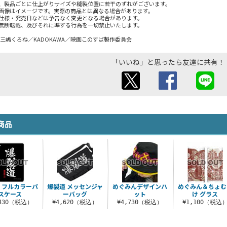
、製品ごとに仕上がりサイズや縫製位置に若干のずれがございます。
画像はイメージです。実際の商品とは異なる場合があります。
仕様・発売日などは予告なく変更となる場合があります。
無断転載、及びそれに準ずる行為を一切禁止いたします。
め・三嶋くろね／KADOKAWA／映画このすば製作委員会
「いいね」と思ったら友達に共有！
商品
 フルカラーパ
爆裂道 メッセンジャ
めぐみんデザインハ
めぐみん＆ちょむ
スケース
ーバッグ
ット
け グラス
,430（税込）
¥4,620（税込）
¥4,730（税込）
¥1,100（税込