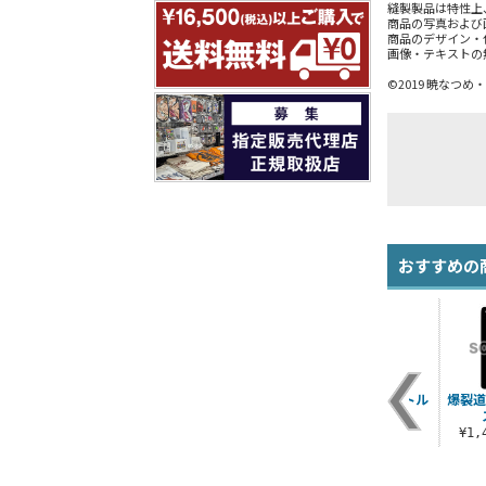
縫製製品は特性上
商品の写真および
商品のデザイン・
画像・テキストの
©2019 暁なつ
おすすめの
グ
爆裂道ジャージ
爆裂道 フルカラーウ
爆裂道 サーモボトル
爆裂道
ツ
ォレット
¥7,040（税込）
¥2,530（税込）
¥4,180（税込）
¥1