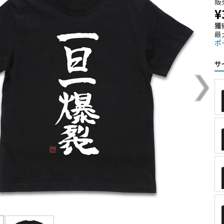
販
¥
獲
最
ポ
サ