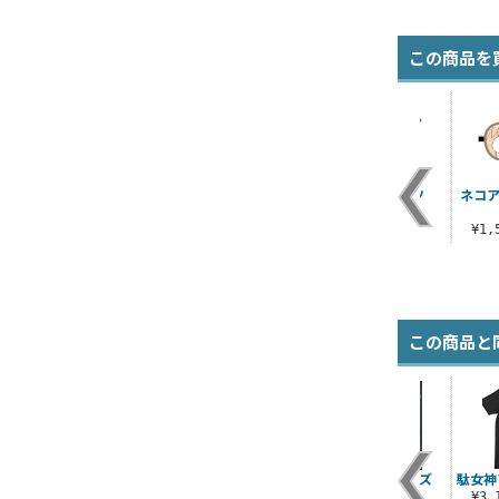
この商品を
ツ
穿て! 爆裂魔法Tシャ
AIRフォトプリントT
紅魔族 Tシャツ
ネコア
ツ
シャツ
¥3,300（税込）
¥3,190（税込）
¥3,190（税込）
¥1
この商品と
イ
めぐみん詠唱Tシャツ
アクシズ教 ジップパ
アクシズ教 ピンズ
駄女神
ツ
Ver2.0
ーカー Ver.2.0
¥1,210（税込）
¥3