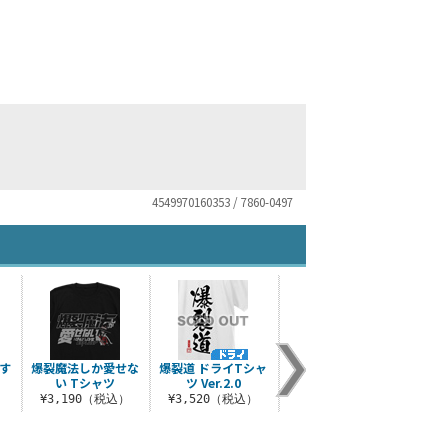
4549970160353 / 7860-0497
す
爆裂魔法しか愛せな
爆裂道 ドライTシャ
爆裂道 フーデッドウ
爆裂
い Tシャツ
ツ Ver.2.0
インドブレーカー
）
¥3,190（税込）
¥3,520（税込）
¥5,500（税込）
¥1