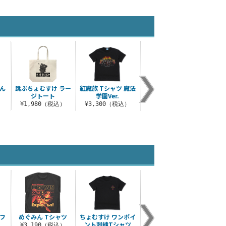
ん
跳ぶちょむすけ ラー
紅魔族 Tシャツ 魔法
花鳥風月 アクア Tシ
使徒 
ジトート
学園Ver.
ャツ
）
¥1,980（税込）
¥3,300（税込）
¥3,190（税込）
¥3
フ
めぐみん Tシャツ
ちょむすけ ワンポイ
ちょむすけ リールキ
めぐみ
ント刺繍Tシャツ
ーホルダー
¥3,190（税込）