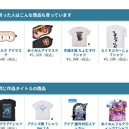
買った人はこんな商品も買っています
ルク アイマス
めぐみんアイマスク
手描き風 ちょむすけ
えくすぷろーじょ
ク
Tシャツ
Tシャツ
¥1,320（税込）
,540（税込）
¥3,300（税込）
¥3,190（税込
同じ作品タイトルの商品
アクアTシャツ
アクシズ教 Tシャツ
アクア 屋外対応ステ
めぐみんフルグラ
Ver.2.0
ッカー
ィックTシャツ
,190（税込）