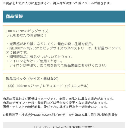
※商品をお気に入りに追加すると、再入荷が決まった際にメールが届きます。
商品情報
100×75cmのビッグサイズ！
レムをあなたのお部屋に！
・光沢感があり皺になりにくく、発色の良い生地を使用。
・約100cm×約75cmとビッグサイズのタペストリーは、お部屋のインテリ
アに最適です。
・開封時製品に畳みジワがついております。
・アイロンをかけてご使用ください。
アイロンは中温で、あて布をあてて製品裏面におかけください。
製品スペック（サイズ・素材など）
（約）100cm×75cm / レアスエード（ポリエステル）
商品の写真および画像はイメージです。実際の商品とは異なる場合があります。
商品のデザイン・仕様・発売日などは予告なく変更となる場合があります。
画像・テキストの無断転載、及びそれに準ずる行為を一切禁止いたします。
©長月達平・株式会社KADOKAWA刊／Re:ゼロから始める異世界生活2製作委員会
「いいね」と思ったら友達に共有！