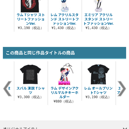
ラム Tシャツ スト
レム アクリルスタ
エミリア アクリル
リートファッショ
ンド ストリートフ
スタンド ストリー
ンVer.
ァッションVer.
トファッションVer.
¥3,190（税込）
¥1,430（税込）
¥1,430（税込）
この商品と同じ作品タイトルの商品
かってま
スバル 演説 Tシャ
ラム デザインアク
レム オールプリン
エミリ
シャツ
ツ
リルマルチキーホ
トTシャツ
アクリ
ルダー
ホ
（税込）
¥3,300（税込）
¥3,190（税込）
¥880（税込）
¥8
オリジナルアイテム