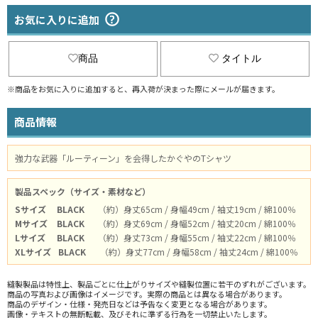
お気に入りに追加
商品
タイトル
※商品をお気に入りに追加すると、再入荷が決まった際にメールが届きます。
商品情報
強力な武器「ルーティーン」を会得したかぐやのTシャツ
製品スペック（サイズ・素材など）
Sサイズ
BLACK
（約）身丈65cm / 身幅49cm / 袖丈19cm / 綿100％
Mサイズ
BLACK
（約）身丈69cm / 身幅52cm / 袖丈20cm / 綿100％
Lサイズ
BLACK
（約）身丈73cm / 身幅55cm / 袖丈22cm / 綿100％
XLサイズ
BLACK
（約）身丈77cm / 身幅58cm / 袖丈24cm / 綿100％
縫製製品は特性上、製品ごとに仕上がりサイズや縫製位置に若干のずれがございます。
商品の写真および画像はイメージです。実際の商品とは異なる場合があります。
商品のデザイン・仕様・発売日などは予告なく変更となる場合があります。
画像・テキストの無断転載、及びそれに準ずる行為を一切禁止いたします。