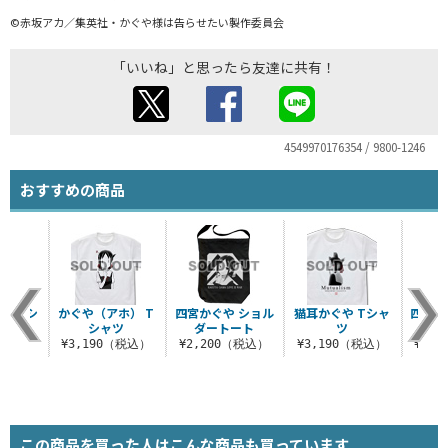
©赤坂アカ／集英社・かぐや様は告らせたい製作委員会
「いいね」と思ったら友達に共有！
4549970176354 / 9800-1246
おすすめの商品
 クッシ
かぐや（アホ） T
四宮かぐや ショル
猫耳かぐや Tシャ
四宮か
バー
シャツ
ダートート
ツ
ラー
（税込）
¥3,190（税込）
¥2,200（税込）
¥3,190（税込）
¥1,
この商品を買った人はこんな商品も買っています