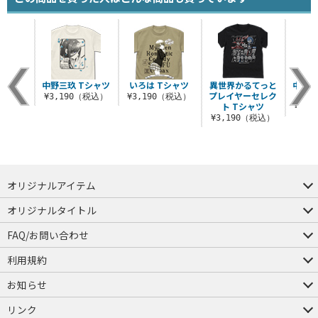
中野三玖 Tシャツ
いろは Tシャツ
異世界かるてっと
中野梓
プレイヤーセレク
ィッ
¥3,190（税込）
¥3,190（税込）
ト Tシャツ
¥6,
¥3,190（税込）
オリジナルアイテム
つままれ
つかまれ
ピョコッテ
オリジナルタイトル
アイテムヤ
ミスカトニック大學購買部
FAQ/お問い合わせ
FAQ
お問い合わせ
利用規約
会員規約・ポイント規約
特定商取引法に関する表示
プライバシーポリシー
お知らせ
店舗情報
採用情報
発売日変更のお知らせ
販売代理店・取扱店募集
海外のご案内（English）
リンク