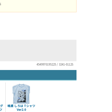
料
4549970195225 / 3241-0112S
ルグ
鳴瀬 しろは Tシャツ
ツ
Ver2.0