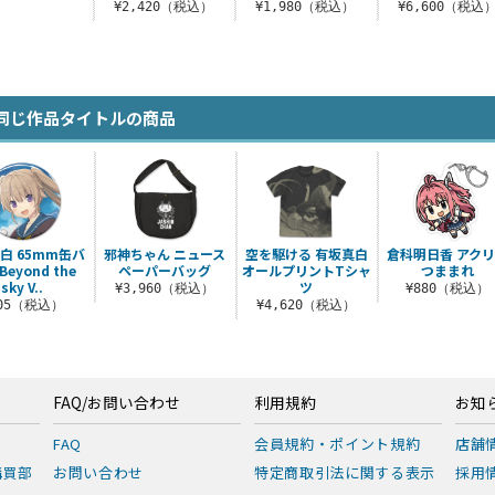
¥2,420（税込）
¥1,980（税込）
¥6,600（税込
同じ作品タイトルの商品
白 65mm缶バ
邪神ちゃん ニュース
空を駆ける 有坂真白
倉科明日香 アク
Beyond the
ペーパーバッグ
オールプリントTシャ
つままれ
sky V..
ツ
¥3,960（税込）
¥880（税込）
605（税込）
¥4,620（税込）
FAQ/お問い合わせ
利用規約
お知
FAQ
会員規約・ポイント規約
店舗
購買部
お問い合わせ
特定商取引法に関する表示
採用