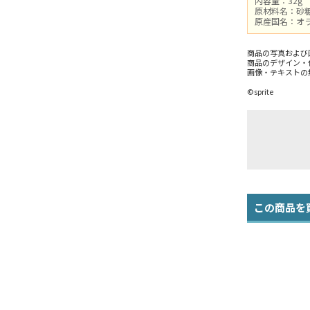
内容量：32g
原材料名：砂
原産国名：オ
商品の写真および
商品のデザイン・
画像・テキストの
©sprite
この商品を