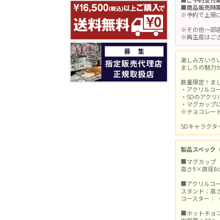
■商品販売時期
※予約で上限
※その他一部
※再生産はご
楽しみ方いろ
ましろの魅力
数量限定！ま
・アクリルコ
・SDのアク
・マグカップ
※チョコレー
SDキャラク
製品スペック
■マグカップ
高さ9×直径8c
■アクリルコ
スタンド：高さ
コースター：（約
■ホットチョ