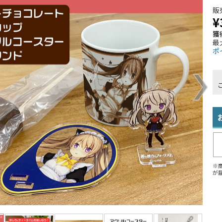
販
¥
獲
最
ポ
※
が