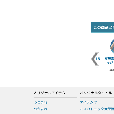
この商品と
服
鳶沢みさき アクリル
倉科明日香 アクリル
市ノ瀬莉佳 アクリル
有坂真
ア
アートスタンド
アートスタンド
スタンド（大）
ッジ 
Beyond the s..
¥2,420（税込）
¥2,420（税込）
）
¥2,530（税込）
¥
オリジナルアイテム
オリジナルタイトル
つままれ
アイテムヤ
つかまれ
ミスカトニック大學