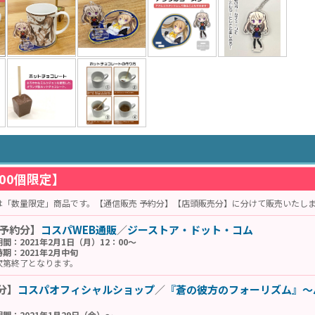
00個限定】
は「数量限定」商品です。【通信販売 予約分】【店頭販売分】に分けて販売いたし
 予約分】
コスパWEB通販
／
ジーストア・ドット・コム
間：2021年2月1日（月）12：00～
期：2021年2月中旬
次第終了となります。
分】
コスパオフィシャルショップ
／
『蒼の彼方のフォーリズム』～
間：2021年1月29日（金）～