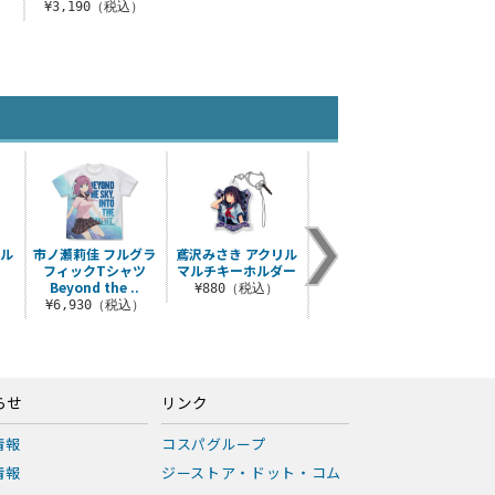
）
¥3,190（税込）
リル
市ノ瀬莉佳 フルグラ
鳶沢みさき アクリル
蒼の彼方のフォーリ
有坂
フィックTシャツ
マルチキーホルダー
ズム アクリルアート
Beyond the ..
スタンド 青空Ver.
¥880（税込）
¥
¥6,930（税込）
¥2,420（税込）
らせ
リンク
情報
コスパグループ
情報
ジーストア・ドット・コム