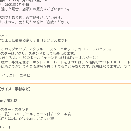
：2021年2月中旬
に達した場合、店頭での販売はございません。
店舗でも取り扱いの可能性がございます。
ざいません。売り切れの際はご容赦ください。
いろ！
がつまった数量限定のチョコ＆グッズセット
しろのマグカップ、アクリルコースターとホットチョコレートのセット。
ースターはアクリルスタンドとしても楽しめます。
リルましろは、付属のボールチェーンをつければキーホルダーに！
に暖かい牛乳を注ぎ、ホットチョコレートをまぜれば、本格的なホットチョコレート
トは高温で溶けてその脂肪分が白く固まることがあります。風味は劣りますが、安全
ターイラスト：ユキヒ
（サイズ・素材など）
m / 陶器製
ースター・スタンド
（約）7.7cm ボールチェーン付 / アクリル製
）11.4cm×8.6cm / アクリル製
コレート