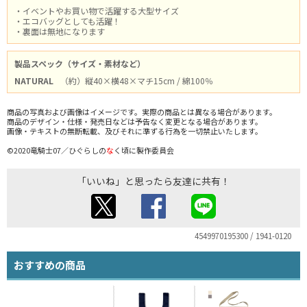
・イベントやお買い物で活躍する大型サイズ
・エコバッグとしても活躍！
・裏面は無地になります
製品スペック（サイズ・素材など）
NATURAL
（約）縦40×横48×マチ15cm / 綿100％
商品の写真および画像はイメージです。実際の商品とは異なる場合があります。
商品のデザイン・仕様・発売日などは予告なく変更となる場合があります。
画像・テキストの無断転載、及びそれに準ずる行為を一切禁止いたします。
©2020竜騎士07／ひぐらしの
な
く頃に製作委員会
「いいね」と思ったら友達に共有！
4549970195300 / 1941-0120
おすすめの商品