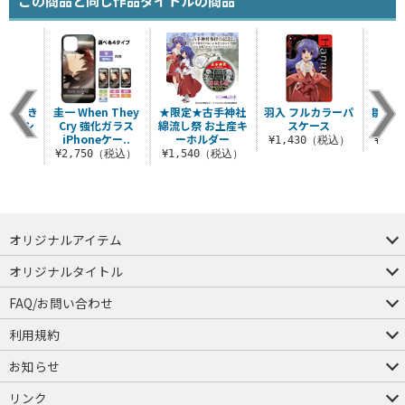
この商品と同じ作品タイトルの商品
行ってき
圭一 When They
★限定★古手神社
羽入 フルカラーパ
雛見沢
土産 シ
Cry 強化ガラス
綿流し祭 お土産キ
スケース
ャツ
トート
iPhoneケー..
ーホルダー
¥1,430（税込）
¥3,
（税込）
¥2,750（税込）
¥1,540（税込）
オリジナルアイテム
つままれ
つかまれ
ピョコッテ
オリジナルタイトル
アイテムヤ
ミスカトニック大學購買部
FAQ/お問い合わせ
FAQ
お問い合わせ
利用規約
会員規約・ポイント規約
特定商取引法に関する表示
プライバシーポリシー
お知らせ
店舗情報
採用情報
発売日変更のお知らせ
販売代理店・取扱店募集
海外のご案内（English）
リンク