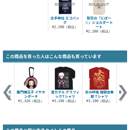
古手神社 エコバッ
梨花の「にぱー
グ
☆」ショルダート
ート
¥2,200（税込）
¥2,200（税込）
この商品を買った人はこんな商品も買っています
 脱着式
竈門禰豆子 イヤホ
渚カヲル グラフィ
炎の呼吸 煉獄杏寿
獣の呼
ーワッペ
ンポーチ
ックTシャツ
郎 Tシャツ
助
¥1,320（税込）
¥3,190（税込）
¥3,190（税込）
¥3,
（税込）