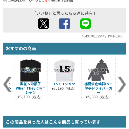
「いいね」と思ったら友達に共有！
4549970198547 / 1941-0240
おすすめの商品
When
梨花＆沙都子
L5＋ Tシャツ
雛見沢症候群L5＋
★限
y Tシャツ
When They Cry T
薄手ドライパーカ
ッ!
¥3,190（税込）
シャツ
ー
（税込）
¥8,
¥3,190（税込）
¥6,380（税込）
この商品を買った人はこんな商品も買っています