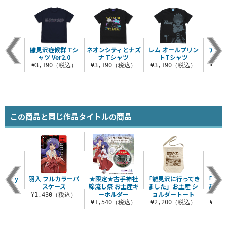
シャツ
雛見沢症候群 Tシ
ネオンシティとナズ
レム オールプリン
アスナ
ャツ Ver2.0
ナ Tシャツ
トTシャツ
（税込）
¥3,190（税込）
¥3,190（税込）
¥3,190（税込）
¥3,
この商品と同じ作品タイトルの商品
 They
羽入 フルカラーパ
★限定★古手神社
「雛見沢に行ってき
「雛見
化ガラス
スケース
綿流し祭 お土産キ
ました」お土産 シ
ました
ケー..
ーホルダー
ョルダートート
ー
¥1,430（税込）
（税込）
¥1,540（税込）
¥2,200（税込）
¥1,