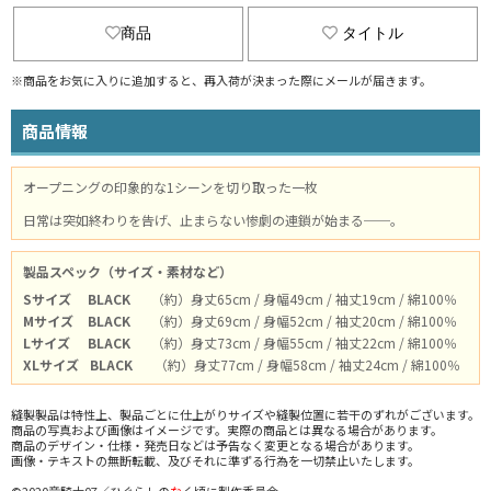
商品
タイトル
※商品をお気に入りに追加すると、再入荷が決まった際にメールが届きます。
商品情報
オープニングの印象的な1シーンを切り取った一枚
日常は突如終わりを告げ、止まらない惨劇の連鎖が始まる──。
製品スペック（サイズ・素材など）
Sサイズ
BLACK
（約）身丈65cm / 身幅49cm / 袖丈19cm / 綿100％
Mサイズ
BLACK
（約）身丈69cm / 身幅52cm / 袖丈20cm / 綿100％
Lサイズ
BLACK
（約）身丈73cm / 身幅55cm / 袖丈22cm / 綿100％
XLサイズ
BLACK
（約）身丈77cm / 身幅58cm / 袖丈24cm / 綿100％
縫製製品は特性上、製品ごとに仕上がりサイズや縫製位置に若干のずれがございます。
商品の写真および画像はイメージです。実際の商品とは異なる場合があります。
商品のデザイン・仕様・発売日などは予告なく変更となる場合があります。
画像・テキストの無断転載、及びそれに準ずる行為を一切禁止いたします。
©2020竜騎士07／ひぐらしの
な
く頃に製作委員会